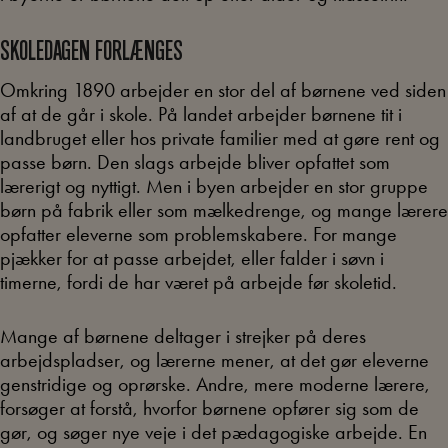
SKOLEDAGEN FORLÆNGES
Omkring 1890 arbejder en stor del af børnene ved siden
af at de går i skole. På landet arbejder børnene tit i
landbruget eller hos private familier med at gøre rent og
passe børn. Den slags arbejde bliver opfattet som
lærerigt og nyttigt. Men i byen arbejder en stor gruppe
børn på fabrik eller som mælkedrenge, og mange lærere
opfatter eleverne som problemskabere. For mange
pjækker for at passe arbejdet, eller falder i søvn i
timerne, fordi de har været på arbejde før skoletid.
Mange af børnene deltager i strejker på deres
arbejdspladser, og lærerne mener, at det gør eleverne
genstridige og oprørske. Andre, mere moderne lærere,
forsøger at forstå, hvorfor børnene opfører sig som de
gør, og søger nye veje i det pædagogiske arbejde. En