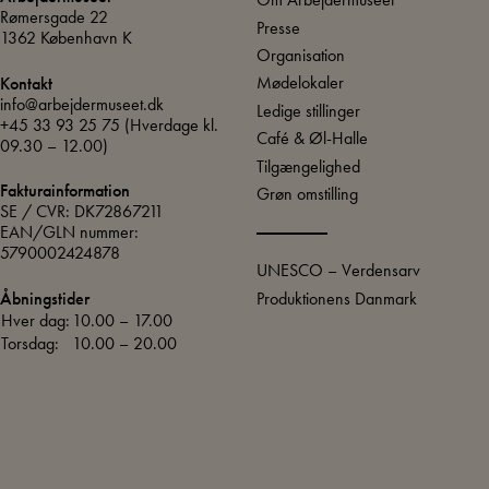
Rømersgade 22
Presse
1362 København K
Organisation
Mødelokaler
Kontakt
info@arbejdermuseet.dk
Ledige stillinger
+45 33 93 25 75
(Hverdage kl.
Café & Øl-Halle
09.30 – 12.00)
Tilgængelighed
Fakturainformation
Grøn omstilling
SE / CVR: DK72867211
EAN/GLN nummer:
5790002424878
UNESCO – Verdensarv
Produktionens Danmark
Åbningstider
Hver dag:
10.00 – 17.00
Torsdag:
10.00 – 20.00