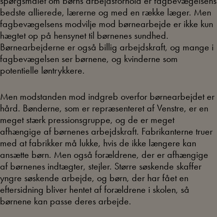
spørgsmålet om børns arbejdsforhold er fagbevægelsens
bedste allierede, lærerne og med en række læger. Men
fagbevægelsens modvilje mod børnearbejde er ikke kun
hægtet op på hensynet til børnenes sundhed.
Børnearbejderne er også billig arbejdskraft, og mange i
fagbevægelsen ser børnene, og kvinderne som
potentielle løntrykkere.
Men modstanden mod indgreb overfor børnearbejdet er
hård. Bønderne, som er repræsenteret af Venstre, er en
meget stærk pressionsgruppe, og de er meget
afhængige af børnenes arbejdskraft. Fabrikanterne truer
med at fabrikker må lukke, hvis de ikke længere kan
ansætte børn. Men også forældrene, der er afhængige
af børnenes indtægter, stejler. Større søskende skaffer
yngre søskende arbejde, og børn, der har fået en
eftersidning bliver hentet af forældrene i skolen, så
børnene kan passe deres arbejde.