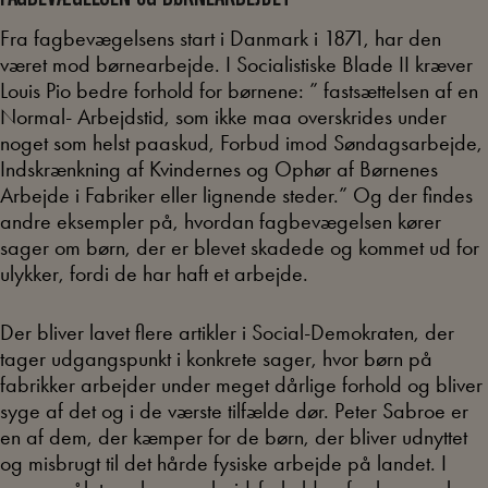
Fra fagbevægelsens start i Danmark i 1871, har den
været mod børnearbejde. I Socialistiske Blade II kræver
Louis Pio bedre forhold for børnene: ” fastsættelsen af en
Normal- Arbejdstid, som ikke maa overskrides under
noget som helst paaskud, Forbud imod Søndagsarbejde,
Indskrænkning af Kvindernes og Ophør af Børnenes
Arbejde i Fabriker eller lignende steder.” Og der findes
andre eksempler på, hvordan fagbevægelsen kører
sager om børn, der er blevet skadede og kommet ud for
ulykker, fordi de har haft et arbejde.
Der bliver lavet flere artikler i Social-Demokraten, der
tager udgangspunkt i konkrete sager, hvor børn på
fabrikker arbejder under meget dårlige forhold og bliver
syge af det og i de værste tilfælde dør. Peter Sabroe er
en af dem, der kæmper for de børn, der bliver udnyttet
og misbrugt til det hårde fysiske arbejde på landet. I