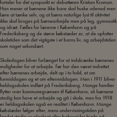
fortaler for det synspunkt er debattøren Kristian Kroman.
Han mener at børnene ikke bare skal huske udenad men
lære at tænke selv, og at børns naturlige lyst til aktivitet
ikke skal bruges på børnearbejde men på leg, gymnastik
og idræt. Fælles for lærerne i København og på
Frederiksberg og de større købstæder er, at de opfatter
skoletiden som det vigtigste i et barns liv, og arbejdstiden
som noget sekundært.
Skoledagen bliver forlænget for at indskrænke børnenes
muligheder for at arbejde. Før har den været indrettet
efter børnenes arbejde, delt op i to hold, et om
formiddagen og et om eftermiddagen. Men i 1911 bliver
heldagsskolen indført på Frederiksberg. Mange familier
flytter over kommunegrænsen til København, så børnene
stadig kan have et arbejde og gå i skole, men fra 1918
er heldagsskolen også en realitet i København. Mange
købstæder følger efter, mens undervisningstiden på
landet stadig er planlagt efter behovet for hjælp på