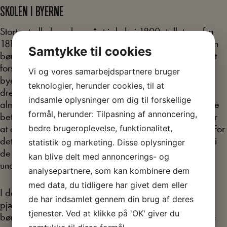
SKOLEN I BYERNE
Stort set alle børn har gået i skole i 1800- tallet, og fra
1814 er 7 års undervisningspligt blevet lovbestemt. Men
Samtykke til cookies
børnenes oplevelser og erfaringer fra skoletiden er vidt
forskellige, og forskellen på landsbyskolen og skolen i
Vi og vores samarbejdspartnere bruger
byen er meget fremtrædende. På landet går piger og
teknologier, herunder cookies, til at
drenge i samme klasse, men i byerne er det mest
indsamle oplysninger om dig til forskellige
almindeligt at de bliver delt. Der er mange flere private
formål, herunder: Tilpasning af annoncering,
betalingsskoler i byerne end på landet, og det betyder
at de sociale forskelle i byerne bliver meget tydelige. For
bedre brugeroplevelse, funktionalitet,
det er kun de mere velstillede forældres børn, der går i
statistik og marketing. Disse oplysninger
de private skoler, hvor undervisningen er bedre og
kan blive delt med annoncerings- og
undervisningstiden længere.
analysepartnere, som kan kombinere dem
med data, du tidligere har givet dem eller
I de betalingsfrie skoler er der også meget mere
de har indsamlet gennem din brug af deres
pjækkeri, og det hænger sammen med at mange af
tjenester. Ved at klikke på 'OK' giver du
børnene må arbejde ved siden af skolen, for at hjælpe