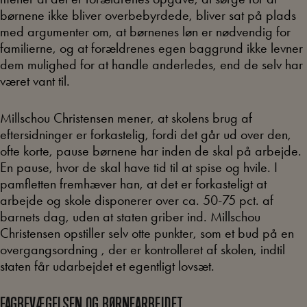
børnene ikke bliver overbebyrdede, bliver sat på plads
med argumenter om, at børnenes løn er nødvendig for
familierne, og at forældrenes egen baggrund ikke levner
dem mulighed for at handle anderledes, end de selv har
været vant til.
Millschou Christensen mener, at skolens brug af
eftersidninger er forkastelig, fordi det går ud over den,
ofte korte, pause børnene har inden de skal på arbejde.
En pause, hvor de skal have tid til at spise og hvile. I
pamfletten fremhæver han, at det er forkasteligt at
arbejde og skole disponerer over ca. 50-75 pct. af
barnets dag, uden at staten griber ind. Millschou
Christensen opstiller selv otte punkter, som et bud på en
overgangsordning , der er kontrolleret af skolen, indtil
staten får udarbejdet et egentligt lovsæt.
FAGBEVÆGELSEN OG BØRNEARBEJDET