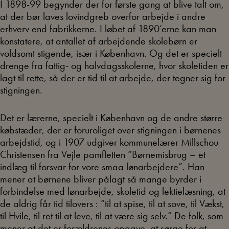
I 1898-99 begynder der for første gang at blive talt om,
at der bør laves lovindgreb overfor arbejde i andre
erhverv end fabrikkerne. I løbet af 1890’erne kan man
konstatere, at antallet af arbejdende skolebørn er
voldsomt stigende, især i København. Og det er specielt
drenge fra fattig- og halvdagsskolerne, hvor skoletiden er
lagt til rette, så der er tid til at arbejde, der tegner sig for
stigningen.
Det er lærerne, specielt i København og de andre større
købstæder, der er foruroliget over stigningen i børnenes
arbejdstid, og i 1907 udgiver kommunelærer Millschou
Christensen fra Vejle pamfletten “Børnemisbrug – et
indlæg til forsvar for vore smaa lønarbejdere”. Han
mener at børnene bliver pålagt så mange byrder i
forbindelse med lønarbejde, skoletid og lektielæsning, at
de aldrig får tid tilovers : “til at spise, til at sove, til Vækst,
til Hvile, til ret til at leve, til at være sig selv.” De folk, som
mener at det er forældrenes opgave, at sørge for at