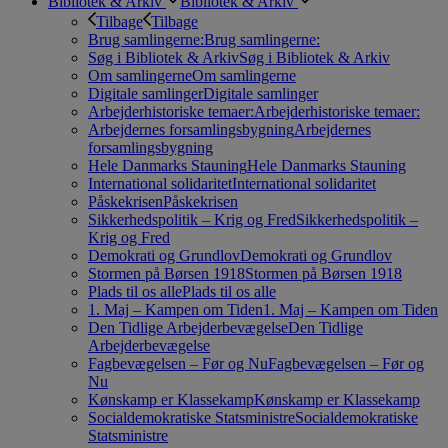
Bibliotek & Arkiv
Bibliotek & Arkiv
Tilbage
Tilbage
Brug samlingerne:
Brug samlingerne:
Søg i Bibliotek & Arkiv
Søg i Bibliotek & Arkiv
Om samlingerne
Om samlingerne
Digitale samlinger
Digitale samlinger
Arbejderhistoriske temaer:
Arbejderhistoriske temaer:
Arbejdernes forsamlingsbygning
Arbejdernes
forsamlingsbygning
Hele Danmarks Stauning
Hele Danmarks Stauning
International solidaritet
International solidaritet
Påskekrisen
Påskekrisen
Sikkerhedspolitik – Krig og Fred
Sikkerhedspolitik –
Krig og Fred
Demokrati og Grundlov
Demokrati og Grundlov
Stormen på Børsen 1918
Stormen på Børsen 1918
Plads til os alle
Plads til os alle
1. Maj – Kampen om Tiden
1. Maj – Kampen om Tiden
Den Tidlige Arbejderbevægelse
Den Tidlige
Arbejderbevægelse
Fagbevægelsen – Før og Nu
Fagbevægelsen – Før og
Nu
Kønskamp er Klassekamp
Kønskamp er Klassekamp
Socialdemokratiske Statsministre
Socialdemokratiske
Statsministre