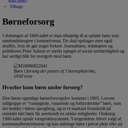
Køb billet
Tilbage
Børneforsorg
I slutningen af 1800-tallet er man tilbøjelig til at opfatte børn som
samfundsborgere i lommeformat. De skal opdrages men også
straffes, hvis de gør noget forkert. Journalisten, redaktøren og
politikeren Peter Sabroe er stærkt optaget af social uretfærdighed og
har særligt blik for overgreb mod børn.
Børn i forsorg der passes af 3 barneplejerske,
1930’erne
Hvorfor kom børn under forsorg?
Den første egentlige børneforsorgslov kommer i 1905. Lovens
målgruppe er “vanrøgtede, vanartede og forbryderiske” børn, som
det hedder i tidens sprogbrug, og er et markant fremskridt på
området idet børn får anerkendt en række rettigheder. Omkring
1900-tallet opstår værgerådssystemet. Værgerådene bliver valgt af
kommunalbestyrelserne og kan anbringe børn i privat pleje eller på