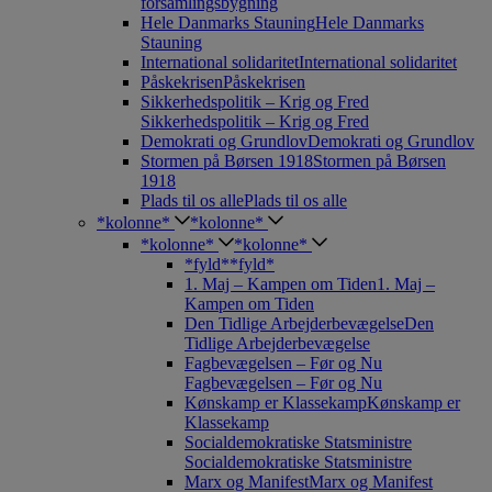
forsamlingsbygning
Hele Danmarks Stauning
Hele Danmarks
Stauning
International solidaritet
International solidaritet
Påskekrisen
Påskekrisen
Sikkerhedspolitik – Krig og Fred
Sikkerhedspolitik – Krig og Fred
Demokrati og Grundlov
Demokrati og Grundlov
Stormen på Børsen 1918
Stormen på Børsen
1918
Plads til os alle
Plads til os alle
*kolonne*
*kolonne*
*kolonne*
*kolonne*
*fyld*
*fyld*
1. Maj – Kampen om Tiden
1. Maj –
Kampen om Tiden
Den Tidlige Arbejderbevægelse
Den
Tidlige Arbejderbevægelse
Fagbevægelsen – Før og Nu
Fagbevægelsen – Før og Nu
Kønskamp er Klassekamp
Kønskamp er
Klassekamp
Socialdemokratiske Statsministre
Socialdemokratiske Statsministre
Marx og Manifest
Marx og Manifest