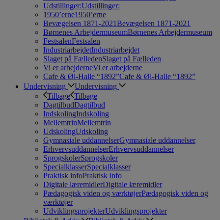
Udstillinger:
Udstillinger:
1950’erne
1950’erne
Bevægelsen 1871-2021
Bevægelsen 1871-2021
Børnenes Arbejdermuseum
Børnenes Arbejdermuseum
Festsalen
Festsalen
Industriarbejdet
Industriarbejdet
Slaget på Fælleden
Slaget på Fælleden
Vi er arbejderne
Vi er arbejderne
Cafe & Øl-Halle “1892”
Cafe & Øl-Halle “1892”
Undervisning
Undervisning
Tilbage
Tilbage
Dagtilbud
Dagtilbud
Indskoling
Indskoling
Mellemtrin
Mellemtrin
Udskoling
Udskoling
Gymnasiale uddannelser
Gymnasiale uddannelser
Erhvervsuddannelser
Erhvervsuddannelser
Sprogskoler
Sprogskoler
Specialklasser
Specialklasser
Praktisk info
Praktisk info
Digitale læremidler
Digitale læremidler
Pædagogisk viden og værktøjer
Pædagogisk viden og
værktøjer
Udviklingsprojekter
Udviklingsprojekter