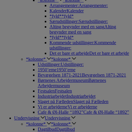
*kolonne*
*kolonne*
Arrangementer:
Arrangementer:
Kalender
Kalender
*fyld*
*fyld*
Særudstillinger:
Særudstillinger:
Alting begynder med en sang
Alting
begynder med en sang
*fyld*
*fyld*
Kommende udstillinger:
Kommende
udstillinger:
Det er bare et arbejde
Det er bare et arbejde
*kolonne*
*kolonne*
Udstillinger:
Udstillinger:
1950’erne
1950’erne
Bevægelsen 1871-2021
Bevægelsen 1871-2021
Børnenes Arbejdermuseum
Børnenes
Arbejdermuseum
Festsalen
Festsalen
Industriarbejdet
Industriarbejdet
Slaget på Fælleden
Slaget på Fælleden
Vi er arbejderne
Vi er arbejderne
Cafe & Øl-Halle “1892”
Cafe & Øl-Halle “1892”
Undervisning
Undervisning
*kolonne*
*kolonne*
Dagtilbud
Dagtilbud