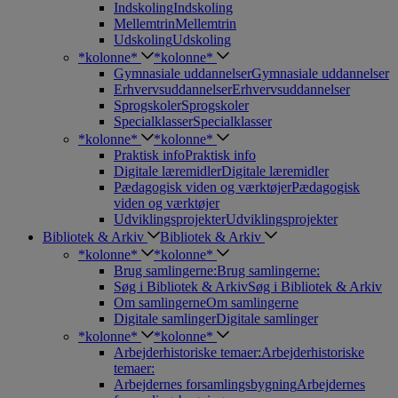
Indskoling
Indskoling
Mellemtrin
Mellemtrin
Udskoling
Udskoling
*kolonne*
*kolonne*
Gymnasiale uddannelser
Gymnasiale uddannelser
Erhvervsuddannelser
Erhvervsuddannelser
Sprogskoler
Sprogskoler
Specialklasser
Specialklasser
*kolonne*
*kolonne*
Praktisk info
Praktisk info
Digitale læremidler
Digitale læremidler
Pædagogisk viden og værktøjer
Pædagogisk
viden og værktøjer
Udviklingsprojekter
Udviklingsprojekter
Bibliotek & Arkiv
Bibliotek & Arkiv
*kolonne*
*kolonne*
Brug samlingerne:
Brug samlingerne:
Søg i Bibliotek & Arkiv
Søg i Bibliotek & Arkiv
Om samlingerne
Om samlingerne
Digitale samlinger
Digitale samlinger
*kolonne*
*kolonne*
Arbejderhistoriske temaer:
Arbejderhistoriske
temaer:
Arbejdernes forsamlingsbygning
Arbejdernes