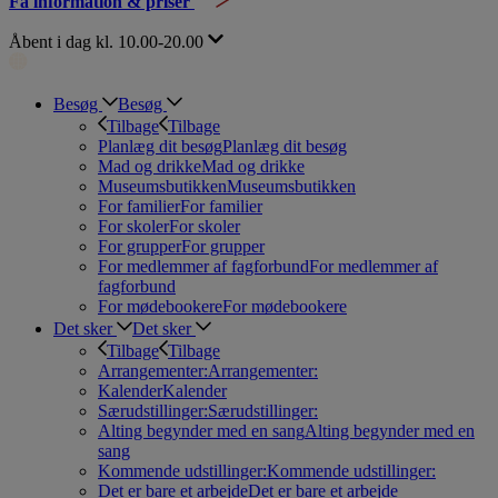
Få information & priser
Åbent i dag kl. 10.00-20.00
Besøg
Besøg
Tilbage
Tilbage
Planlæg dit besøg
Planlæg dit besøg
Mad og drikke
Mad og drikke
Museumsbutikken
Museumsbutikken
For familier
For familier
For skoler
For skoler
For grupper
For grupper
For medlemmer af fagforbund
For medlemmer af
fagforbund
For mødebookere
For mødebookere
Det sker
Det sker
Tilbage
Tilbage
Arrangementer:
Arrangementer:
Kalender
Kalender
Særudstillinger:
Særudstillinger:
Alting begynder med en sang
Alting begynder med en
sang
Kommende udstillinger:
Kommende udstillinger:
Det er bare et arbejde
Det er bare et arbejde