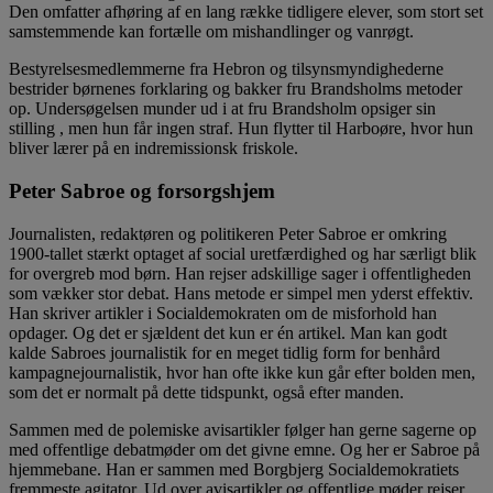
Den omfatter afhøring af en lang række tidligere elever, som stort set
samstemmende kan fortælle om mishandlinger og vanrøgt.
Bestyrelsesmedlemmerne fra Hebron og tilsynsmyndighederne
bestrider børnenes forklaring og bakker fru Brandsholms metoder
op. Undersøgelsen munder ud i at fru Brandsholm opsiger sin
stilling , men hun får ingen straf. Hun flytter til Harboøre, hvor hun
bliver lærer på en indremissionsk friskole.
Peter Sabroe og forsorgshjem
Journalisten, redaktøren og politikeren Peter Sabroe er omkring
1900-tallet stærkt optaget af social uretfærdighed og har særligt blik
for overgreb mod børn. Han rejser adskillige sager i offentligheden
som vækker stor debat. Hans metode er simpel men yderst effektiv.
Han skriver artikler i Socialdemokraten om de misforhold han
opdager. Og det er sjældent det kun er én artikel. Man kan godt
kalde Sabroes journalistik for en meget tidlig form for benhård
kampagnejournalistik, hvor han ofte ikke kun går efter bolden men,
som det er normalt på dette tidspunkt, også efter manden.
Sammen med de polemiske avisartikler følger han gerne sagerne op
med offentlige debatmøder om det givne emne. Og her er Sabroe på
hjemmebane. Han er sammen med Borgbjerg Socialdemokratiets
fremmeste agitator. Ud over avisartikler og offentlige møder rejser