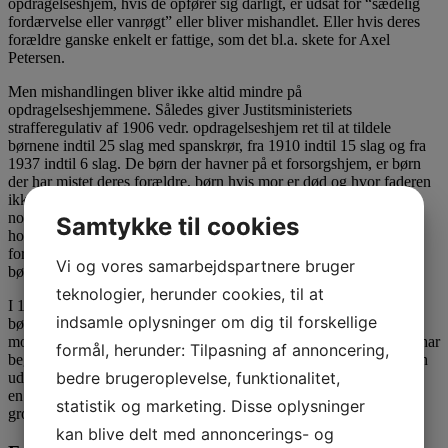
opdragelseshjem, hvis de opfører sig dårligt, er udsat for “sædelig
fordærvelse eller vanrøgt” eller bliver mishandlet. Eller hvis deres
forældre ganske enkelt er fattige, som det bl.a. skete for Axel
Petersen.
Men mishandlingen bliver ikke altid mindre på
opdragelseshjemmene. Således giver Justitsministeriets
strafferegulativ af 1906 vedr. opdragelseshjem ret til at tildele
børnene indtil 25 slag med spanskrør, fra 1910 indtil 15 slag og fra
1937 indtil 6 slag. De børn der havner på et forsorgshjem, er børn
der har mistet deres forældre, børn hvis mor er død og hvor faderen
ikke føler, at han magter at passe barnet eller børn som har begået
noget kriminelt: “Mor døde, da jeg blev født, og derfor boede jeg
Samtykke til cookies
hos min Bedstemoder, til jeg var otte Aar, da Far foer til Søs…”,
fortæller Cathrine Lund, om baggrunden for sit ophold på et
Vi og vores samarbejdspartnere bruger
børnehjem.
teknologier, herunder cookies, til at
I 1930’erne er ca. et halvt hundrede tusinde børn under
indsamle oplysninger om dig til forskellige
børneværnets tilsyn. Staten får derved magt til at bryde evt.
modstand fra forældrenes side, også i tilfælde, hvor børnene ikke har
formål, herunder: Tilpasning af annoncering,
begået noget ulovligt, men hvor de står i fare for at komme ind i en
bedre brugeroplevelse, funktionalitet,
udvikling, som staten mener, før eller senere vil bringe dem ind på
en forbryderbane, eller hvor deres velfærd på anden måde bliver
statistik og marketing. Disse oplysninger
groft tilsidesat af forældrene.
kan blive delt med annoncerings- og