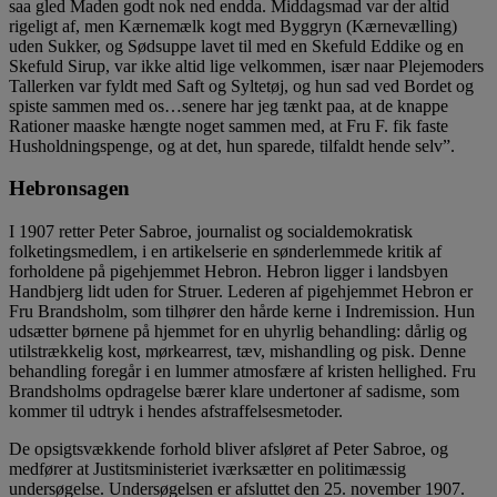
saa gled Maden godt nok ned endda. Middagsmad var der altid
rigeligt af, men Kærnemælk kogt med Byggryn (Kærnevælling)
uden Sukker, og Sødsuppe lavet til med en Skefuld Eddike og en
Skefuld Sirup, var ikke altid lige velkommen, især naar Plejemoders
Tallerken var fyldt med Saft og Syltetøj, og hun sad ved Bordet og
spiste sammen med os…senere har jeg tænkt paa, at de knappe
Rationer maaske hængte noget sammen med, at Fru F. fik faste
Husholdningspenge, og at det, hun sparede, tilfaldt hende selv”.
Hebronsagen
I 1907 retter Peter Sabroe, journalist og socialdemokratisk
folketingsmedlem, i en artikelserie en sønderlemmede kritik af
forholdene på pigehjemmet Hebron. Hebron ligger i landsbyen
Handbjerg lidt uden for Struer. Lederen af pigehjemmet Hebron er
Fru Brandsholm, som tilhører den hårde kerne i Indremission. Hun
udsætter børnene på hjemmet for en uhyrlig behandling: dårlig og
utilstrækkelig kost, mørkearrest, tæv, mishandling og pisk. Denne
behandling foregår i en lummer atmosfære af kristen hellighed. Fru
Brandsholms opdragelse bærer klare undertoner af sadisme, som
kommer til udtryk i hendes afstraffelsesmetoder.
De opsigtsvækkende forhold bliver afsløret af Peter Sabroe, og
medfører at Justitsministeriet iværksætter en politimæssig
undersøgelse. Undersøgelsen er afsluttet den 25. november 1907.