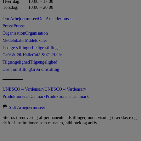
Hver dag:
10.00 – 17.00
Torsdag:
10.00 – 20.00
Om Arbejdermuseet
Om Arbejdermuseet
Presse
Presse
Organisation
Organisation
Mødelokaler
Mødelokaler
Ledige stillinger
Ledige stillinger
Café & Øl-Halle
Café & Øl-Halle
Tilgængelighed
Tilgængelighed
Grøn omstilling
Grøn omstilling
UNESCO – Verdensarv
UNESCO – Verdensarv
Produktionens Danmark
Produktionens Danmark
Støt Arbejdermuseet
Støt os i renovering af permanente udstillinger, undervisning i særklasse og
drift af institutionen som museum, bibliotek og arkiv.