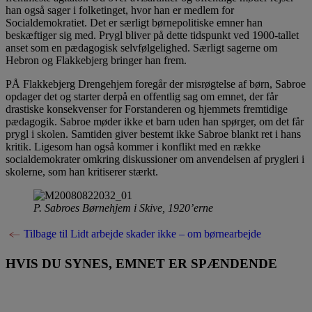
han også sager i folketinget, hvor han er medlem for
Socialdemokratiet. Det er særligt børnepolitiske emner han
beskæftiger sig med. Prygl bliver på dette tidspunkt ved 1900-tallet
anset som en pædagogisk selvfølgelighed. Særligt sagerne om
Hebron og Flakkebjerg bringer han frem.
PÅ Flakkebjerg Drengehjem foregår der misrøgtelse af børn, Sabroe
opdager det og starter derpå en offentlig sag om emnet, der får
drastiske konsekvenser for Forstanderen og hjemmets fremtidige
pædagogik. Sabroe møder ikke et barn uden han spørger, om det får
prygl i skolen. Samtiden giver bestemt ikke Sabroe blankt ret i hans
kritik. Ligesom han også kommer i konflikt med en række
socialdemokrater omkring diskussioner om anvendelsen af prygleri i
skolerne, som han kritiserer stærkt.
P. Sabroes Børnehjem i Skive, 1920’erne
Tilbage til Lidt arbejde skader ikke – om børnearbejde
HVIS DU SYNES, EMNET ER SPÆNDENDE