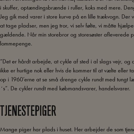
i skuffer, optændingsbrænde i ruller, koks med mere. Den
Jeg gik med varer i store kurve på en lille trækvogn. Der v
at tage pladser, men jeg tror, vi selv følte, vi måtte hjælpe 
gældende. Når min storebror og storesøster afleverede p
lommepenge.
“Det er hårdt arbejde, at cykle af sted i al slags vejr, og d
ikke er hurtige nok eller hvis de kommer til at vælte eller 
op i 1960’erne at se små drenge cykle rundt med tungt l
´s”. De cykler rundt med købmandsvarer, handelsvarer.
TJENESTEPIGER
Mange piger har plads i huset. Her arbejder de som tjene