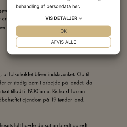
behandling af persondata
her
.
ger. Under besættelsen bliver
r ikke megen hjælp at hente her:
VIS
DETALJER
gennem fingrene med at drenge under 14 år
JA
NEJ
OK
JA
NEJ
NØDVENDIGE
PRÆFERENCER
AFVIS ALLE
JA
NEJ
JA
NEJ
MARKETING
STATISTIK
, at folkeholdet bliver indskrænket. Op til
er er stadig børn i arbejde på landet, da
tsat tilladt i 1930’erne. Richard Larsen
ældbehæftet ejendom på 19 tønder land,
husets loft havde de sat en bredt opredt