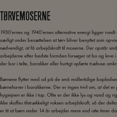
TØRVEMOSERNE
1930’ernes og 1940’ernes alternative energi ligger rundt 
særligt under besættelsen at tørv bliver benyttet som opv
nødvendigt, at få arbejdskraft til moserne. Der opstår s
arbejderne efter bedste formåen forsøger at bo og leve i
der bor i telte, barakker eller hurtigt opførte træhuse omk
Børnene flytter med ud på de små midlertidige bopladser
børnehaver i barakkerne. Der er ingen tvivl om, at det er
hygiejnen er ikke i top. Ofte er der ikke lys og vand og 
ikke skaffes tilstrækkeligt voksen arbejdskraft, så der delt
er tit at børn under 14 år arbejder mere end otte timer da