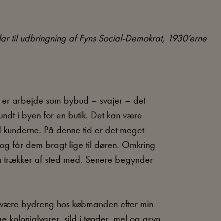
lar til udbringning af Fyns Social-Demokrat, 1930’erne
 er arbejde som bybud – svajer – det
dt i byen for en butik. Det kan være
il kunderne. På denne tid er det meget
 og får dem bragt lige til døren. Omkring
n trækker af sted med. Senere begynder
t være bydreng hos købmanden efter min
ge kolonialvarer, sild i tønder, mel og gryn