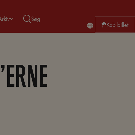
Arkiv
Søg
Køb billet
’ERNE