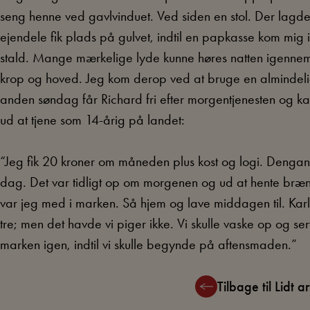
seng henne ved gavlvinduet. Ved siden en stol. Der lagde 
ejendele fik plads på gulvet, indtil en papkasse kom mig i
stald. Mange mærkelige lyde kunne høres natten igenne
krop og hoved. Jeg kom derop ved at bruge en almindelig
anden søndag får Richard fri efter morgentjenesten og 
ud at tjene som 14-årig på landet:
“Jeg fik 20 kroner om måneden plus kost og logi. Denga
dag. Det var tidligt op om morgenen og ud at hente bræn
var jeg med i marken. Så hjem og lave middagen til. Karle
tre; men det havde vi piger ikke. Vi skulle vaske op og ser
marken igen, indtil vi skulle begynde på aftensmaden.”
Tilbage til Lidt