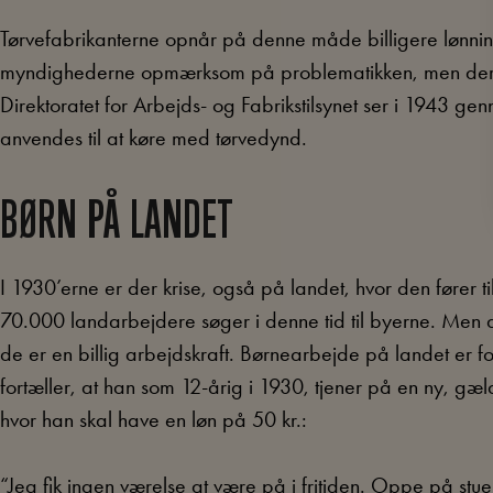
Tørvefabrikanterne opnår på denne måde billigere lønnin
myndighederne opmærksom på problematikken, men der e
Direktoratet for Arbejds- og Fabrikstilsynet ser i 1943 
anvendes til at køre med tørvedynd.
BØRN PÅ LANDET
I 1930’erne er der krise, også på landet, hvor den fører til
70.000 landarbejdere søger i denne tid til byerne. Men d
de er en billig arbejdskraft. Børnearbejde på landet er for
fortæller, at han som 12-årig i 1930, tjener på en ny, g
hvor han skal have en løn på 50 kr.:
“Jeg fik ingen værelse at være på i fritiden. Oppe på stue