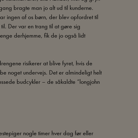
gang bragte man jo alt ud til kunderne.
ar ingen af os børn, der blev opfordret til
til. Der var en trang til at gøre sig
enge derhjemme, fik de jo også lidt
rengene risikerer at blive fyret, hvis de
tabe noget undervejs. Det er almindeligt helt
æssede budcykler – de såkaldte “longjohn
stepiger nogle timer hver dag før eller