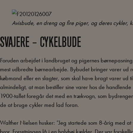
Avisbude, en dreng og fire piger, og deres cykler, k
SVAJERE – CYKELBUDE
Foruden arbejdet i landbruget og pigernes børnepasning
mest udbredte børnearbejde. Bybudet bringer varer ud run
købmand eller en slagter, som skal have bragt varer ud t
almindeligt, at man bestiller sine varer hos de handlende
1900-tallet foregår det med en trækvogn, som bydrenge
de at bruge cykler med lad foran.
Walther Nielsen husker: “Jeg startede som 8-årig med a
bror. Forretningen lå i en halvhøj kælder. Der var forskelli