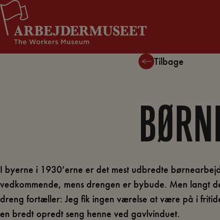
Hop
Støt Arbejdermuseet
til
indholdet
Tilbage
BØRNE
I byerne i 1930’erne er det mest udbredte børnearbej
vedkommende, mens drengen er bybude. Men langt de f
dreng fortæller: Jeg fik ingen værelse at være på i frit
en bredt opredt seng henne ved gavlvinduet.