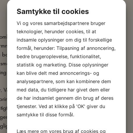
Samtykke til cookies
Vi og vores samarbejdspartnere bruger
teknologier, herunder cookies, til at
omkring i landets tørvemoser. Det er
indsamle oplysninger om dig til forskellige
armningskilde i hjemmene. Derfor er det
formål, herunder: Tilpasning af annoncering,
må bopladser omkring moserne, hvor
bedre brugeroplevelse, funktionalitet,
 små hjemmelavede skure. Der er familier,
statistik og marketing. Disse oplysninger
ring moserne.
kan blive delt med annoncerings- og
analysepartnere, som kan kombinere dem
. Ved enkelte af moserne opstår der
med data, du tidligere har givet dem eller
de har indsamlet gennem din brug af deres
 primitive forhold børnene lever under og
tjenester. Ved at klikke på 'OK' giver du
rigtigt wc. Ved mange af moserne kan der
samtykke til disse formål.
ager de lidt større børn også i arbejdet. Det
gligt.
Læs mere om vores brug af cookies og