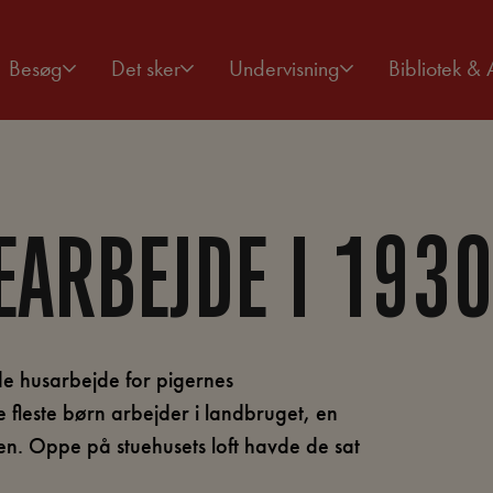
Besøg
Det sker
Undervisning
Bibliotek & 
ARBEJDE I 1930
de husarbejde for pigernes
leste børn arbejder i landbruget, en
iden. Oppe på stuehusets loft havde de sat