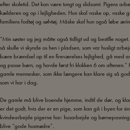
efter skoletid. Det kan være tungt og slidsomt. Pigens arb
kælderen og op i lejligheden. Hun skal vaske op, vaske 
familiens fodtøj og sølvtøj. Måske skal hun også løbe æri
“Min søster og jeg måtte også tidligt ud og bestille noget
så skulle vi skynde os hen i pladsen, som var husligt arbej
bære brændsel op til en fireværelses lejlighed, gå med 
og passe børn, og havde først fri klokken 6 om aftenen.
gamle mennesker, som ikke længere kan klare sig så godt
som vi har i dag.
De gamle må blive boende hjemme, indtil de dør, og klar
er det godt, hvis der er en pige, som kan gå i byen for én o
kvindearbejde pigerne har: husarbejde og børnepasning.
blive “gode husmødre”.