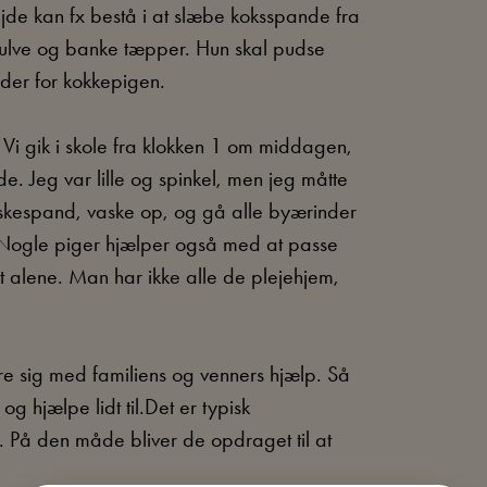
ejde kan fx bestå i at slæbe koksspande fra
gulve og banke tæpper. Hun skal pudse
nder for kokkepigen.
. Vi gik i skole fra klokken 1 om middagen,
de. Jeg var lille og spinkel, men jeg måtte
askespand, vaske op, og gå alle byærinder
” Nogle piger hjælper også med at passe
 alene. Man har ikke alle de plejehjem,
e sig med familiens og venners hjælp. Så
g hjælpe lidt til.Det er typisk
 På den måde bliver de opdraget til at