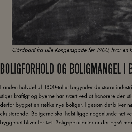
Gårdparti fra Lille Kongensgade før 1900, hvor en kv
BOLIGFORHOLD OG BOLIGMANGEL I 
I anden halvdel af 1800-tallet begynder de større industri
stiger kraftigt og byerne har svært ved at honorere den s
derfor bygget en række nye boliger, ligesom det bliver nø
eksisterende. Boligerne skal helst ligge nogenlunde tæt ved
byggeriet bliver for tæt. Boligspekulanter er der også m