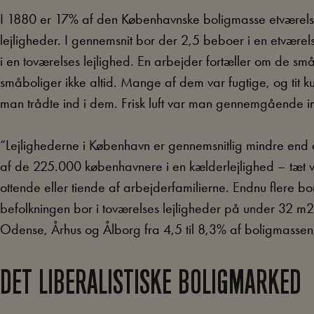
I 1880 er 17% af den Københavnske boligmasse etværelse
lejligheder. I gennemsnit bor der 2,5 beboer i en etværels
i en toværelses lejlighed. En arbejder fortæller om de s
småboliger ikke altid. Mange af dem var fugtige, og tit k
man trådte ind i dem. Frisk luft var man gennemgående i
“Lejlighederne i København er gennemsnitlig mindre end 
af de 225.000 københavnere i en kælderlejlighed – tæt v
ottende eller tiende af arbejderfamilierne. Endnu flere bor 
befolkningen bor i toværelses lejligheder på under 32 m2.
Odense, Århus og Ålborg fra 4,5 til 8,3% af boligmassen
DET LIBERALISTISKE BOLIGMARKED