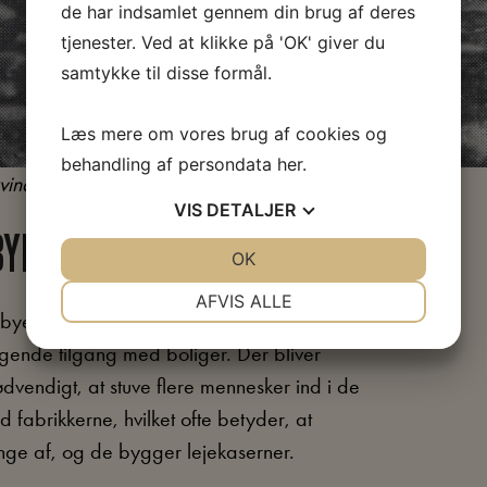
de har indsamlet gennem din brug af deres
tjenester. Ved at klikke på 'OK' giver du
samtykke til disse formål.
Læs mere om vores brug af cookies og
behandling af persondata
her
.
inde er ved at hænge tøj til tørre, 1890’erne
VIS
DETALJER
BYERNE
JA
NEJ
OK
JA
NEJ
NØDVENDIGE
PRÆFERENCER
AFVIS ALLE
byer at vokse kolossalt. Indbyggertallet
JA
NEJ
JA
NEJ
tigende tilgang med boliger. Der bliver
MARKETING
STATISTIK
dvendigt, at stuve flere mennesker ind i de
 fabrikkerne, hvilket ofte betyder, at
ange af, og de bygger lejekaserner.