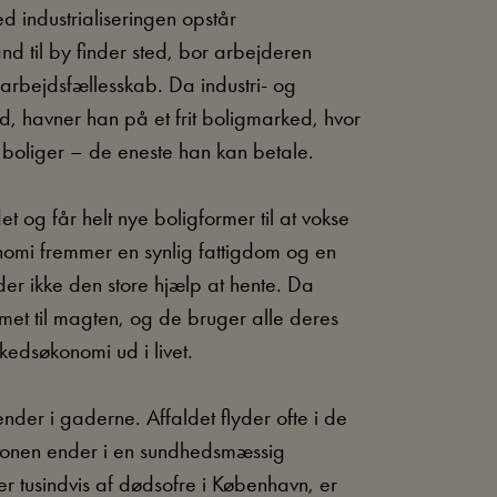
d industrialiseringen opstår
d til by finder sted, bor arbejderen
 arbejdsfællesskab. Da industri- og
, havner han på et frit boligmarked, hvor
 boliger – de eneste han kan betale.
 og får helt nye boligformer til at vokse
nomi fremmer en synlig fattigdom og en
r ikke den store hjælp at hente. Da
et til magten, og de bruger alle deres
kedsøkonomi ud i livet.
der i gaderne. Affaldet flyder ofte i de
uationen ender i en sundhedsmæssig
 tusindvis af dødsofre i København, er