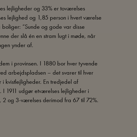
s lejligheder og 33% er toværelses
es lejlighed og 1,85 person i hvert værelse
må boliger: “Sunde og gode var disse
unne der slå én en stram lugt i møde, når
ngen ynder af.
dem i provinsen. I 1880 bor hver tyvende
ed arbejdspladsen – det svarer til hver
i kvistlejligheder. En tredjedel af
 I 1911 udgør etværelses lejligheder i
, 2 og 3-værelses derimod fra 67 til 72%.