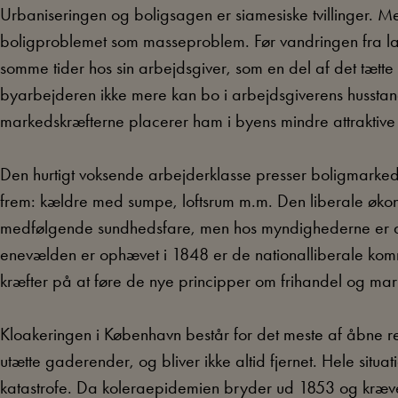
Urbaniseringen og boligsagen er siamesiske tvillinger. Me
boligproblemet som masseproblem. Før vandringen fra lan
somme tider hos sin arbejdsgiver, som en del af det tætte
byarbejderen ikke mere kan bo i arbejdsgiverens husstand
markedskræfterne placerer ham i byens mindre attraktive
Den hurtigt voksende arbejderklasse presser boligmarkedet
frem: kældre med sumpe, loftsrum m.m. Den liberale øko
medfølgende sundhedsfare, men hos myndighederne er de
enevælden er ophævet i 1848 er de nationalliberale komm
kræfter på at føre de nye principper om frihandel og mar
Kloakeringen i København består for det meste af åbne ren
utætte gaderender, og bliver ikke altid fjernet. Hele sit
katastrofe. Da koleraepidemien bryder ud 1853 og kræver