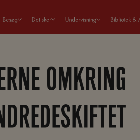
Besøg
Det sker
Undervisning
Bibliotek & 
GERNE OMKRING
NDREDESKIFTET