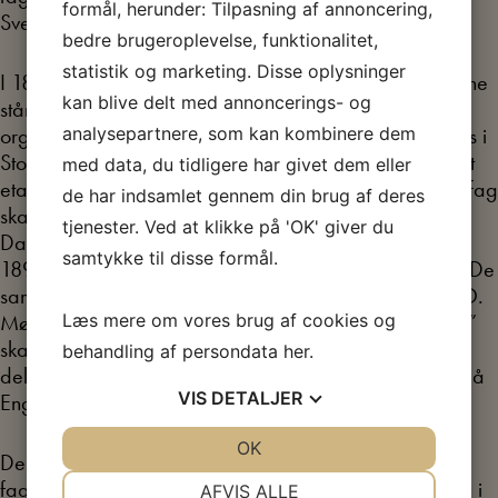
formål, herunder: Tilpasning af annoncering,
Svendsen, som redaktør.
bedre brugeroplevelse, funktionalitet,
statistik og marketing. Disse oplysninger
I 1896 stiftes arbejdsgiverforeningen, og arbejdsgiverne
kan blive delt med annoncerings- og
står nu stærkt med en central landsdækkende
analysepartnere, som kan kombinere dem
organisation. På den 5. skandinaviske arbejderkongres i
Stockholm 1897 bliver det besluttet, at arbejdet med at
med data, du tidligere har givet dem eller
etablere faglige landsorganisationer, der på tværs af fag
de har indsamlet gennem din brug af deres
skal samle fagbevægelsen, er den vigtigste opgave. I
tjenester. Ved at klikke på 'OK' giver du
Danmark går tingene hurtigt, og 3.- 4.- og 5. januar
samtykke til disse formål.
1898 bliver der indkaldt til delegeretmøde for at stifte De
samvirkende Fagforbund DsF, det der i dag hedder LO.
Læs mere om vores brug af cookies og
Mødet, som bliver kaldt “Det store Arbejderparlament”
skal holdes i Rømersgade, men der er så mange
behandling af persondata
her
.
deltagere, at det må rykkes til forsamlingsbygningen på
VIS
DETALJER
Enghavevej.
JA
NEJ
OK
JA
NEJ
Den helt store diskussion på delegeretmødet er om
NØDVENDIGE
PRÆFERENCER
fagforbund og fællesorganisationer skal være sammen i
AFVIS ALLE