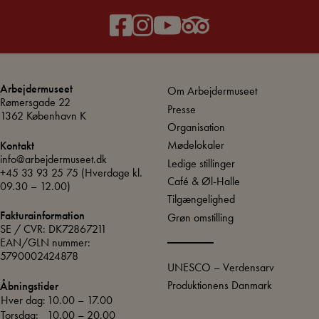
Arbejdermuseet
Om Arbejdermuseet
Rømersgade 22
Presse
1362 København K
Organisation
Mødelokaler
Kontakt
info@arbejdermuseet.dk
Ledige stillinger
+45 33 93 25 75
(Hverdage kl.
Café & Øl-Halle
09.30 – 12.00)
Tilgængelighed
Fakturainformation
Grøn omstilling
SE / CVR: DK72867211
EAN/GLN nummer:
5790002424878
UNESCO – Verdensarv
Produktionens Danmark
Åbningstider
Hver dag:
10.00 – 17.00
Torsdag:
10.00 – 20.00