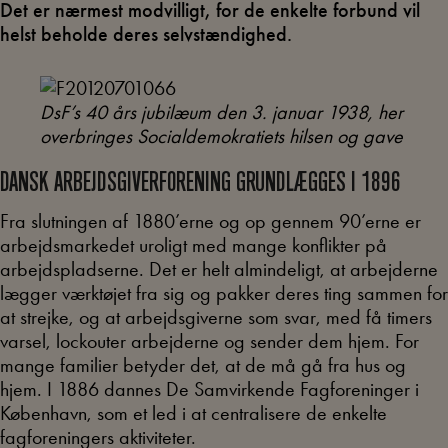
Det er nærmest modvilligt, for de enkelte forbund vil
helst beholde deres selvstændighed.
DsF’s 40 års jubilæum den 3. januar 1938, her
overbringes Socialdemokratiets hilsen og gave
DANSK ARBEJDSGIVERFORENING GRUNDLÆGGES I 1896
Fra slutningen af 1880’erne og op gennem 90’erne er
arbejdsmarkedet uroligt med mange konflikter på
arbejdspladserne. Det er helt almindeligt, at arbejderne
lægger værktøjet fra sig og pakker deres ting sammen for
at strejke, og at arbejdsgiverne som svar, med få timers
varsel, lockouter arbejderne og sender dem hjem. For
mange familier betyder det, at de må gå fra hus og
hjem. I 1886 dannes De Samvirkende Fagforeninger i
København, som et led i at centralisere de enkelte
fagforeningers aktiviteter.