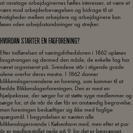
at varetage arbejdsgivernes fælles interesser, at være et
værn mod arbejderbevægelsen og bidrage til at
tvistigheder mellem arbejdere og arbejdsgivere kan
løses uden arbejdsstandsninger og strejker.
HVORDAN STARTER EN FAGFORENING?
Efter indførelsen af næringsfrihedsloven i 1862 opløses
laugstvangen og dermed den måde, de enkelte fag har
været organiseret på. Svendene står i stigende grade
alene overfor deres mestre. I 1862 danner
blikkenslagersvendene en forening, som kommer til at
hedde Blikkenslagerforeningen. Den er mest en
hjælpekasse, der sørger for at støtte syge medlemmer og
sørge for, at de når de dør får en anstændig begravelse,
men foreningen beskæftiger sig ikke med faglige
spørgsmål. I begyndelsen er næsten alle
blikkenslagersvende i København med, men efter et par
år er medlemstallet nede på 9, for det er begrænset,