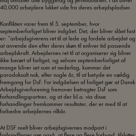
40.000 arbejdere lukket ude fra deres arbejdspladser.
Konflikten varer frem til 5. september, hvor
septemberforliget bliver indgået. Det, der bliver slået fast
er: “arbejdsgiverens ret til at lede og fordele arbejdet og
at anvende den efter deres skøn til enhver tid passende
arbejdskraft. Arbejdernes ret til at organiserer sig bliver
ikke berørt af forliget, og selvom septemberforliget af
mange bliver set som et nederlag, kommer det
paradoksalt nok, efter nogle år, til at betyde en vældig
fremgang for DsF. For indgåelsen af forliget gør at Dansk
Arbejdsgiverforening fremover betragter DsF som
forhandlingspartner, og at der bl.a. via disse
forhandlinger fremkommer resultater, der er med til at
forbedre arbejdernes vilkår.
At DSF reelt bliver arbejdsgivernes modpart i
forhandlinger gør også, at flere og flere forbund, tilslutter