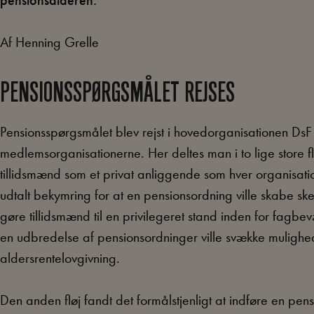
pensionsalderen.
Af Henning Grelle
PENSIONSSPØRGSMÅLET REJSES
Pensionsspørgsmålet blev rejst i hovedorganisationen DsF 
medlemsorganisationerne. Her deltes man i to lige store 
tillidsmænd som et privat anliggende som hver organisat
udtalt bekymring for at en pensionsordning ville skabe 
gøre tillidsmænd til en privilegeret stand inden for fagb
en udbredelse af pensionsordninger ville svække mulighed
aldersrentelovgivning.
Den anden fløj fandt det formålstjenligt at indføre en pe