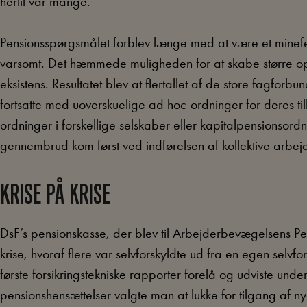
hertil var mange.
Pensionsspørgsmålet forblev længe med at være et minefe
varsomt. Det hæmmede muligheden for at skabe større
eksistens. Resultatet blev at flertallet af de store fagforbu
fortsatte med uoverskuelige ad hoc-ordninger for deres t
ordninger i forskellige selskaber eller kapitalpensionsord
gennembrud kom først ved indførelsen af kollektive arbe
KRISE PÅ KRISE
DsF’s pensionskasse, der blev til Arbejderbevægelsens Pen
krise, hvoraf flere var selvforskyldte ud fra en egen selvf
første forsikringstekniske rapporter forelå og udviste u
pensionshensættelser valgte man at lukke for tilgang af 