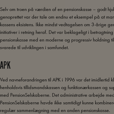
Selv om troen på værdien af en pensionskasse – godt hjulpe
genoprettet var der tale om endnu et eksempel på at ma
kassens eksistens. Ikke mindst vedtagelsen om 3-årige 
initiativer i retning heraf. Det var beklageligt i betragtning
pensionskasse med en moderne og progressiv holdning til 
svarede til udviklingen i samfundet.
APK
Ved navneforandringen til APK i 1996 var det imidlertid kl
henholdsvis tillidsmandskassen og funktionærkassen og s
med PensionSelskaberne. Det administrative arbejde me
PensionSelskaberne havde ikke samtidigt kunne kombiner
regulær sammenlægning med en anden pensionskasse.