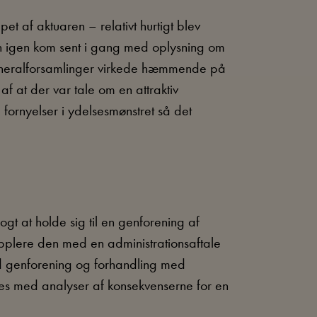
t af aktuaren – relativt hurtigt blev
n igen kom sent i gang med oplysning om
generalforsamlinger virkede hæmmende på
 af at der var tale om en attraktiv
fornyelser i ydelsesmønstret så det
ogt at holde sig til en genforening af
upplere den med en administrationsaftale
d genforening og forhandling med
es med analyser af konsekvenserne for en