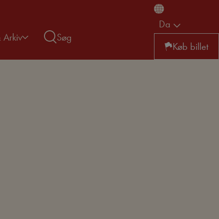
Da
& Arkiv
Søg
Køb billet