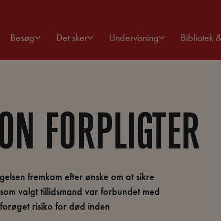
Besøg
Det sker
Undervisning
Bibliotek 
ON FORPLIGTER
gelsen fremkom efter ønske om at sikre
 som valgt tillidsmand var forbundet med
orøget risiko for død inden