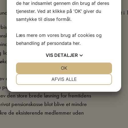
de har indsamlet gennem din brug af deres
tjenester. Ved at klikke på 'OK' giver du
s under valgkampen i 1953. (Folkepensionen blev indført i
samtykke til disse formål.
bistand og faste periodevise
onskasse har været velsignet med dygtige
Læs mere om vores brug af cookies og
behandling af persondata
her
.
elser til Forsikringsråd og Finanstilsyn.
g lidt skibbrud og uden deres konsekvente
VIS
DETALJER
 økonomiske bæreevne være bragt i fare.
JA
NEJ
OK
JA
NEJ
NØDVENDIGE
PRÆFERENCER
 det ikke indledningen til et spring
AFVIS ALLE
 pensionskassens eksistensberettigelse i en
JA
NEJ
JA
NEJ
v den store brede løsning for fremtidens
MARKETING
STATISTIK
rivat pensionskasse blot blive et mindre
sikre de eksisterende medlemmer uden