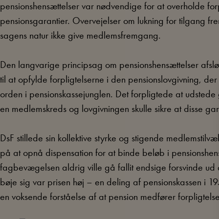
pensionshensættelser var nødvendige for at overholde forp
pensionsgarantier. Overvejelser om lukning for tilgang 
sagens natur ikke give medlemsfremgang.
Den langvarige principsag om pensionshensættelser afslør
til at opfylde forpligtelserne i den pensionslovgivning, d
orden i pensionskassejunglen. Det forpligtede at udstede g
en medlemskreds og lovgivningen skulle sikre at disse gar
DsF stillede sin kollektive styrke og stigende medlemstilvæ
på at opnå dispensation for at binde beløb i pensionshensæ
fagbevægelsen aldrig ville gå fallit endsige forsvinde u
bøje sig var prisen høj – en deling af pensionskassen i 
en voksende forståelse af at pension medfører forpligtelse