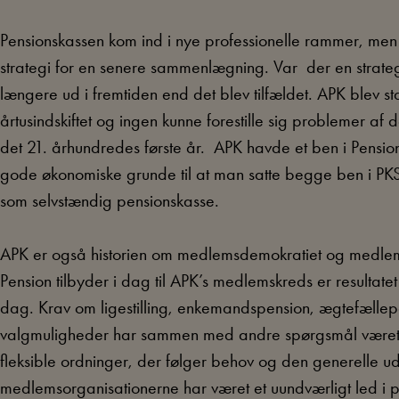
Pensionskassen kom ind i nye professionelle rammer, men 
strategi for en senere sammenlægning. Var der en strategi
længere ud i fremtiden end det blev tilfældet. APK blev 
årtusindskiftet og ingen kunne forestille sig problemer af
det 21. århundredes første år. APK havde et ben i Pens
gode økonomiske grunde til at man satte begge ben i PKS
som selvstændig pensionskasse.
APK er også historien om medlemsdemokratiet og medle
Pension tilbyder i dag til APK’s medlemskreds er resultate
dag. Krav om ligestilling, enkemandspension, ægtefæll
valgmuligheder har sammen med andre spørgsmål været d
fleksible ordninger, der følger behov og den generelle 
medlemsorganisationerne har været et uundværligt led i pe