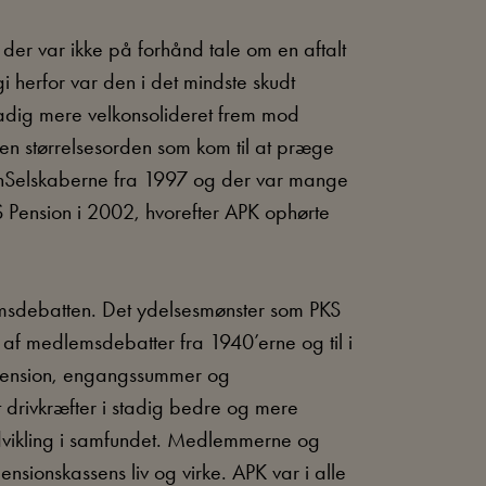
der var ikke på forhånd tale om en aftalt
 herfor var den i det mindste skudt
stadig mere velkonsolideret frem mod
 den størrelsesorden som kom til at præge
ionSelskaberne fra 1997 og der var mange
 Pension i 2002, hvorefter APK ophørte
msdebatten. Det ydelsesmønster som PKS
t af medlemsdebatter fra 1940’erne og til i
epension, engangssummer og
rivkræfter i stadig bedre og mere
udvikling i samfundet. Medlemmerne og
nsionskassens liv og virke. APK var i alle