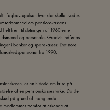
lt i fagbevægelsen hvor der skulle trædes
 opmærksomhed om pensionskassens
nd helt frem til slutningen af 1960’erne
illidsmænd og personale. Gradvis indførtes
ninger i banker og sparekasser. Det store
jdsmarkedspensioner fra 1990.
sionskasse, er en historie om krise på
orståelse af en pensionskasses virke. Da de
nderskud på grund af manglende
nye medlemmer fremfor at erkende at