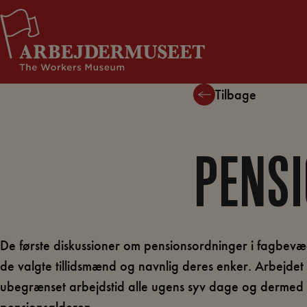
Hop
Støt Arbejdermuseet
til
indholdet
Tilbage
PENSI
De første diskussioner om pensionsordninger i fagbevæ
de valgte tillidsmænd og navnlig deres enker. Arbejdet
ubegrænset arbejdstid alle ugens syv dage og dermed f