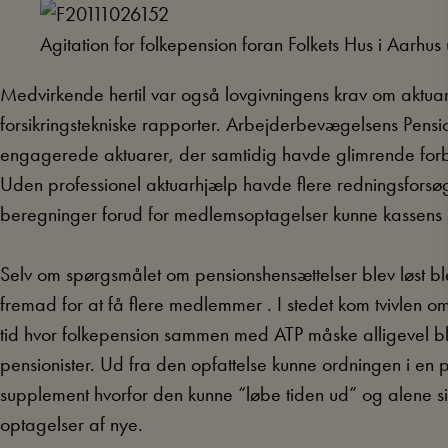
Agitation for folkepension foran Folkets Hus i Aarhu
Medvirkende hertil var også lovgivningens krav om aktuar
forsikringstekniske rapporter. Arbejderbevægelsens Pensi
engagerede aktuarer, der samtidig havde glimrende forbind
Uden professionel aktuarhjælp havde flere redningsforsø
beregninger forud for medlemsoptagelser kunne kassens
Selv om spørgsmålet om pensionshensættelser blev løst blev
fremad for at få flere medlemmer . I stedet kom tvivlen om
tid hvor folkepension sammen med ATP måske alligevel ble
pensionister. Ud fra den opfattelse kunne ordningen i en p
supplement hvorfor den kunne “løbe tiden ud” og alene 
optagelser af nye.