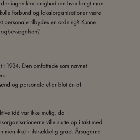
der ingen klar enighed om hvor langt man
skulle forbund og lokalorganisationer være
ast personale tilbydes en ordning? Kunne
e fagbevægelsen?
itet i 1934. Den omfattede som navnet
en.
nd og personale eller blot én af
tive idé var ikke mulig, da
rganisationerne ville slutte op i takt med
n men ikke i tilstrækkelig grad. Årsagerne