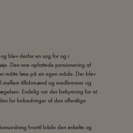
og blev derfor en sag for og i
fløje. Den ene opfattede pensionering af
ion måtte løse på sin egen måde. Der blev
skel mellem tillidsmænd og medlemmer og
evægelsen. Endelig var der bekymring for at
en for forbedringer af den offentlige
nsionsordning hvortil både den enkelte og