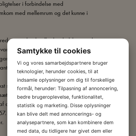
ligtelser i forbindelse med
fremkom med mellemrum og det kunne i
ede manglende eller kun halvhjertet vilje
er var udformet med henblik på at skabe
Samtykke til cookies
arantier om forskellige pensionsydelser til
Vi og vores samarbejdspartnere bruger
antier blev overholdt
teknologier, herunder cookies, til at
indsamle oplysninger om dig til forskellige
kst som garanti og spildte årtiers arbejde
formål, herunder: Tilpasning af annoncering,
ttelser under henvisning til at
bedre brugeroplevelse, funktionalitet,
d af det danske samfund. Da man måtte
statistik og marketing. Disse oplysninger
1957. Den positive del af denne udgang blev
kan blive delt med annoncerings- og
r.
analysepartnere, som kan kombinere dem
med data, du tidligere har givet dem eller