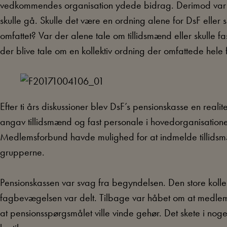
vedkommendes organisation ydede bidrag. Derimod var 
skulle gå. Skulle det være en ordning alene for DsF eller 
omfattet? Var der alene tale om tillidsmænd eller skulle f
der blive tale om en kollektiv ordning der omfattede hel
Efter ti års diskussioner blev DsF’s pensionskasse en real
angav tillidsmænd og fast personale i hovedorganisation
Medlemsforbund havde mulighed for at indmelde tillidsmæ
grupperne.
Pensionskassen var svag fra begyndelsen. Den store kollek
fagbevægelsen var delt. Tilbage var håbet om at medlemso
at pensionsspørgsmålet ville vinde gehør. Det skete i noge