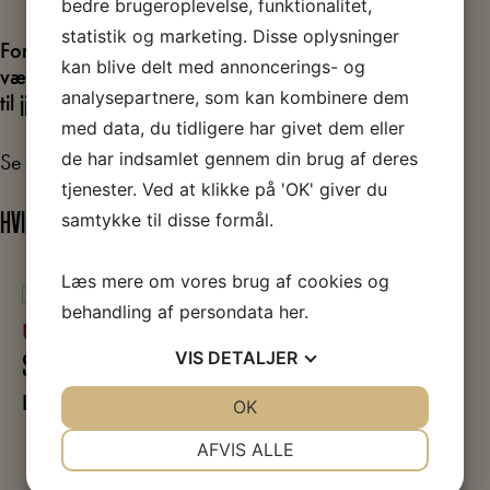
bedre brugeroplevelse, funktionalitet,
statistik og marketing. Disse oplysninger
For at deltage i årets konkurrence skal afhandlingen
kan blive delt med annoncerings- og
være indsendt af forfatteren eller en anden person
analysepartnere, som kan kombinere dem
til
jjo@arbejdermuseet.dk
inden 1. juni samme år.
med data, du tidligere har givet dem eller
de har indsamlet gennem din brug af deres
Se hvem der tidligere har vundet prisen:
SFAH.dk
tjenester. Ved at klikke på 'OK' giver du
samtykke til disse formål.
HVIS DU SYNES, EMNET ER SPÆNDENDE
Læs mere om vores brug af cookies og
behandling af persondata
her
.
UDSTILLINGER
VIS
DETALJER
SLAGET PÅ FÆLLEDEN
Læs mere
JA
NEJ
OK
JA
NEJ
NØDVENDIGE
PRÆFERENCER
AFVIS ALLE
JA
NEJ
JA
NEJ