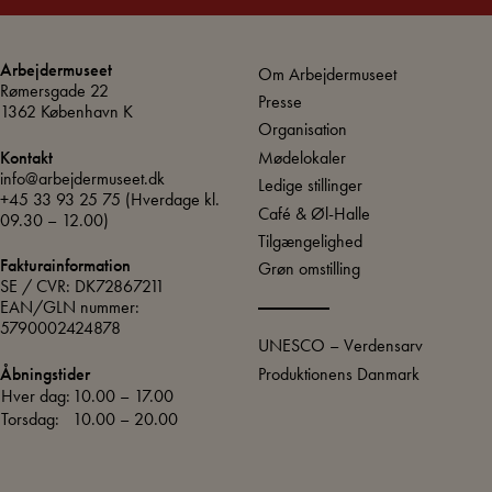
Arbejdermuseet
Om Arbejdermuseet
Rømersgade 22
Presse
1362 København K
Organisation
Mødelokaler
Kontakt
info@arbejdermuseet.dk
Ledige stillinger
+45 33 93 25 75
(Hverdage kl.
Café & Øl-Halle
09.30 – 12.00)
Tilgængelighed
Fakturainformation
Grøn omstilling
SE / CVR: DK72867211
EAN/GLN nummer:
5790002424878
UNESCO – Verdensarv
Produktionens Danmark
Åbningstider
Hver dag:
10.00 – 17.00
Torsdag:
10.00 – 20.00