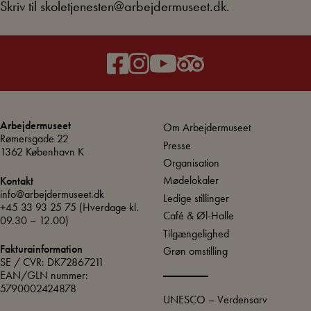
Skriv til skoletjenesten@arbejdermuseet.dk.
Arbejdermuseet
Om Arbejdermuseet
Rømersgade 22
Presse
1362 København K
Organisation
Mødelokaler
Kontakt
info@arbejdermuseet.dk
Ledige stillinger
+45 33 93 25 75
(Hverdage kl.
Café & Øl-Halle
09.30 – 12.00)
Tilgængelighed
Fakturainformation
Grøn omstilling
SE / CVR: DK72867211
EAN/GLN nummer:
5790002424878
UNESCO – Verdensarv