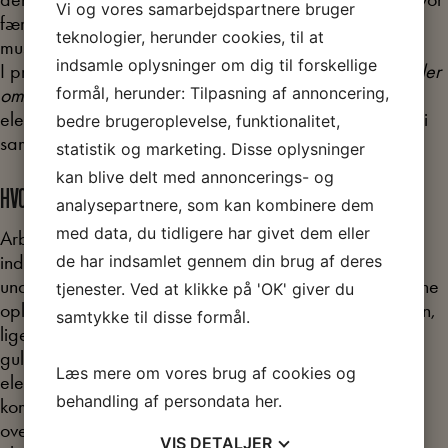
Vi og vores samarbejdspartnere bruger
færre med erhvervsfaglig baggrund benytter sig af
teknologier, herunder cookies, til at
museer som kulturtilbud.
indsamle oplysninger om dig til forskellige
I projektet
Det handler ikke om, hvor mange, det handler
formål, herunder: Tilpasning af annoncering,
om hvem
har Arbejdermuseet udviklet undervisning til
elever på de social- og sundhedsfaglige uddannelser i
bedre brugeroplevelse, funktionalitet,
samarbejde med SOSU H.
statistik og marketing. Disse oplysninger
kan blive delt med annoncerings- og
HVORFOR SOSU-ELEVER?
analysepartnere, som kan kombinere dem
med data, du tidligere har givet dem eller
Arbejdermuseets genstandsfelt og udstillingsprincipper
indeholder gode muligheder for at gøre skolernes
de har indsamlet gennem din brug af deres
undervisning virkelighedsnær. På museet vil eleven kunne
tjenester. Ved at klikke på 'OK' giver du
opleve sosu-assistenen som et produkt af velfærdsstaten,
samtykke til disse formål.
ligesom udstillingerne og fortællingerne kan blive en
guldgrube af historier som kan bygge bro mellem
Læs mere om vores brug af cookies og
eleverne og de ældre medborgere som eleverne
behandling af persondata
her
.
kommer til at arbejde med. SOSU-uddannelser findes
over hele landet, så selvom undervisningen til SOSU-
VIS
DETALJER