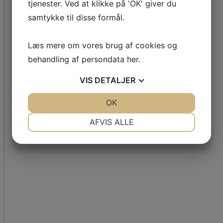
tjenester. Ved at klikke på 'OK' giver du
samtykke til disse formål.
Læs mere om vores brug af cookies og
behandling af persondata
her
.
VIS
DETALJER
JA
NEJ
OK
JA
NEJ
NØDVENDIGE
PRÆFERENCER
AFVIS ALLE
JA
NEJ
JA
NEJ
MARKETING
STATISTIK