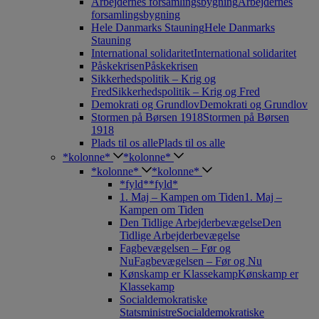
Arbejdernes forsamlingsbygning
Arbejdernes
forsamlingsbygning
Hele Danmarks Stauning
Hele Danmarks
Stauning
International solidaritet
International solidaritet
Påskekrisen
Påskekrisen
Sikkerhedspolitik – Krig og
Fred
Sikkerhedspolitik – Krig og Fred
Demokrati og Grundlov
Demokrati og Grundlov
Stormen på Børsen 1918
Stormen på Børsen
1918
Plads til os alle
Plads til os alle
*kolonne*
*kolonne*
*kolonne*
*kolonne*
*fyld*
*fyld*
1. Maj – Kampen om Tiden
1. Maj –
Kampen om Tiden
Den Tidlige Arbejderbevægelse
Den
Tidlige Arbejderbevægelse
Fagbevægelsen – Før og
Nu
Fagbevægelsen – Før og Nu
Kønskamp er Klassekamp
Kønskamp er
Klassekamp
Socialdemokratiske
Statsministre
Socialdemokratiske