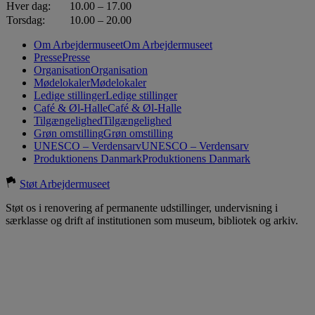
Hver dag:
10.00 – 17.00
Torsdag:
10.00 – 20.00
Om Arbejdermuseet
Om Arbejdermuseet
Presse
Presse
Organisation
Organisation
Mødelokaler
Mødelokaler
Ledige stillinger
Ledige stillinger
Café & Øl-Halle
Café & Øl-Halle
Tilgængelighed
Tilgængelighed
Grøn omstilling
Grøn omstilling
UNESCO – Verdensarv
UNESCO – Verdensarv
Produktionens Danmark
Produktionens Danmark
Støt Arbejdermuseet
Støt os i renovering af permanente udstillinger, undervisning i
særklasse og drift af institutionen som museum, bibliotek og arkiv.