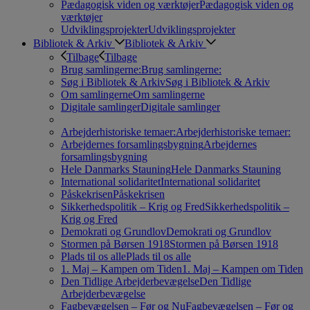
Pædagogisk viden og værktøjer
Pædagogisk viden og
værktøjer
Udviklingsprojekter
Udviklingsprojekter
Bibliotek & Arkiv
Bibliotek & Arkiv
Tilbage
Tilbage
Brug samlingerne:
Brug samlingerne:
Søg i Bibliotek & Arkiv
Søg i Bibliotek & Arkiv
Om samlingerne
Om samlingerne
Digitale samlinger
Digitale samlinger
Arbejderhistoriske temaer:
Arbejderhistoriske temaer:
Arbejdernes forsamlingsbygning
Arbejdernes
forsamlingsbygning
Hele Danmarks Stauning
Hele Danmarks Stauning
International solidaritet
International solidaritet
Påskekrisen
Påskekrisen
Sikkerhedspolitik – Krig og Fred
Sikkerhedspolitik –
Krig og Fred
Demokrati og Grundlov
Demokrati og Grundlov
Stormen på Børsen 1918
Stormen på Børsen 1918
Plads til os alle
Plads til os alle
1. Maj – Kampen om Tiden
1. Maj – Kampen om Tiden
Den Tidlige Arbejderbevægelse
Den Tidlige
Arbejderbevægelse
Fagbevægelsen – Før og Nu
Fagbevægelsen – Før og