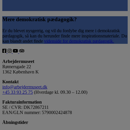
Mere demokratisk pædagogik?
Er du blevet nysgerrig, og vil du fordybe dig mere i demokratisk
pædagogik, så kan du herunder finde mere inspirationsmateriale. Du
kan blandt andet finde
videnside for demokratisk pædagogik.
Arbejdermuseet
Rømersgade 22
1362 København K
Kontakt
info@arbejdermuseet.dk
+45 33 93 25 75
(Hverdage kl. 09.30 – 12.00)
Fakturainformation
SE / CVR: DK72867211
EAN/GLN nummer: 5790002424878
Åbningstider