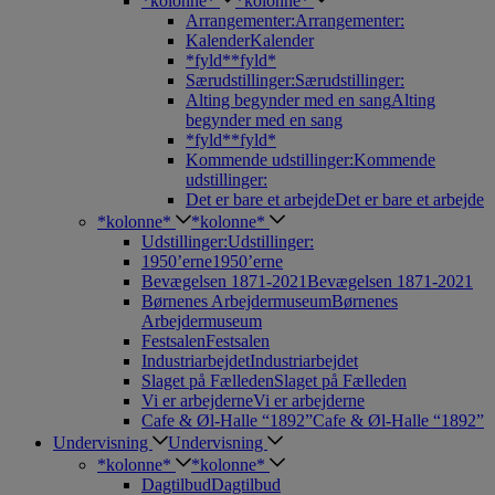
*kolonne*
*kolonne*
Arrangementer:
Arrangementer:
Kalender
Kalender
*fyld*
*fyld*
Særudstillinger:
Særudstillinger:
Alting begynder med en sang
Alting
begynder med en sang
*fyld*
*fyld*
Kommende udstillinger:
Kommende
udstillinger:
Det er bare et arbejde
Det er bare et arbejde
*kolonne*
*kolonne*
Udstillinger:
Udstillinger:
1950’erne
1950’erne
Bevægelsen 1871-2021
Bevægelsen 1871-2021
Børnenes Arbejdermuseum
Børnenes
Arbejdermuseum
Festsalen
Festsalen
Industriarbejdet
Industriarbejdet
Slaget på Fælleden
Slaget på Fælleden
Vi er arbejderne
Vi er arbejderne
Cafe & Øl-Halle “1892”
Cafe & Øl-Halle “1892”
Undervisning
Undervisning
*kolonne*
*kolonne*
Dagtilbud
Dagtilbud