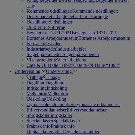
Alting begynder med en sang
Alting begynder med en
sang
Kommende udstillinger:
Kommende udstillinger:
Det er bare et arbejde
Det er bare et arbejde
Udstillinger:
Udstillinger:
1950’erne
1950’erne
Bevægelsen 1871-2021
Bevægelsen 1871-2021
Børnenes Arbejdermuseum
Børnenes Arbejdermuseum
Festsalen
Festsalen
Industriarbejdet
Industriarbejdet
Slaget på Fælleden
Slaget på Fælleden
Vi er arbejderne
Vi er arbejderne
Cafe & Øl-Halle “1892”
Cafe & Øl-Halle “1892”
Undervisning
Undervisning
Tilbage
Tilbage
Dagtilbud
Dagtilbud
Indskoling
Indskoling
Mellemtrin
Mellemtrin
Udskoling
Udskoling
Gymnasiale uddannelser
Gymnasiale uddannelser
Erhvervsuddannelser
Erhvervsuddannelser
Sprogskoler
Sprogskoler
Specialklasser
Specialklasser
Praktisk info
Praktisk info
Digitale læremidler
Digitale læremidler