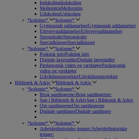
Indskoling
Indskoling
Mellemtrin
Mellemtrin
Udskoling
Udskoling
*kolonne*
*kolonne*
Gymnasiale uddannelser
Gymnasiale uddannelser
Erhvervsuddannelser
Erhvervsuddannelser
Sprogskoler
Sprogskoler
Specialklasser
Specialklasser
*kolonne*
*kolonne*
Praktisk info
Praktisk info
Digitale læremidler
Digitale læremidler
Pædagogisk viden og værktøjer
Pædagogisk
viden og værktøjer
Udviklingsprojekter
Udviklingsprojekter
Bibliotek & Arkiv
Bibliotek & Arkiv
*kolonne*
*kolonne*
Brug samlingerne:
Brug samlingerne:
Søg i Bibliotek & Arkiv
Søg i Bibliotek & Arkiv
Om samlingerne
Om samlingerne
Digitale samlinger
Digitale samlinger
*kolonne*
*kolonne*
Arbejderhistoriske temaer:
Arbejderhistoriske
temaer: