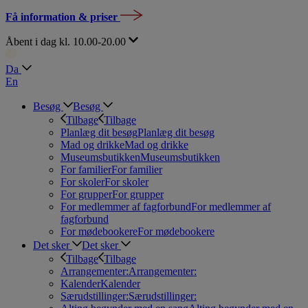
Få information & priser
Åbent i dag kl. 10.00-20.00
Da
En
Besøg
Besøg
Tilbage
Tilbage
Planlæg dit besøg
Planlæg dit besøg
Mad og drikke
Mad og drikke
Museumsbutikken
Museumsbutikken
For familier
For familier
For skoler
For skoler
For grupper
For grupper
For medlemmer af fagforbund
For medlemmer af
fagforbund
For mødebookere
For mødebookere
Det sker
Det sker
Tilbage
Tilbage
Arrangementer:
Arrangementer:
Kalender
Kalender
Særudstillinger:
Særudstillinger: