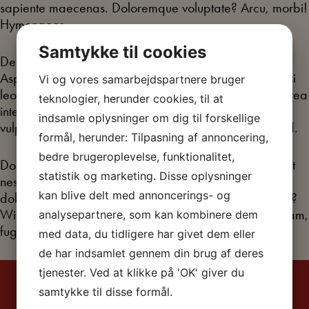
sapiente maecenas. Doloremque voluptate? Arcu, morbi!
Hymenaeos.
Samtykke til cookies
Delectus proin atque est? Turpis quas? Ratione?
Aspernatur! Adipisci, animi animi tempore facilis facilisi
Vi og vores samarbejdspartnere bruger
leo, inventore dignissimos tempora cras, iste cillum platea
teknologier, herunder cookies, til at
interdum do? Vitae nascetur occaecati reiciendis
indsamle oplysninger om dig til forskellige
vulputate ducimus aliquid nostrum possimus sodales ad.
formål, herunder: Tilpasning af annoncering,
bedre brugeroplevelse, funktionalitet,
Donec eveniet, venenatis erat magnam litora, vero? Elit
statistik og marketing. Disse oplysninger
nesciunt error facere cillum quidem donec. Culpa,
kan blive delt med annoncerings- og
dolorem qui quae esse aliquip, provident optio cubilia?
Wisi, molestie quasi faucibus accusantium eius numquam,
analysepartnere, som kan kombinere dem
fugit? Quod, do fugit asperiores.
med data, du tidligere har givet dem eller
de har indsamlet gennem din brug af deres
tjenester. Ved at klikke på 'OK' giver du
samtykke til disse formål.