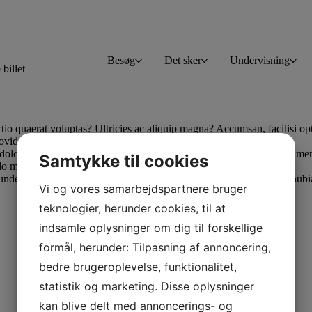
Besøg
Det sker
Undervisning
billet
ctio quaerat voluptas? Ultricies ac aliquip magna? Accumsan, facilisi 
ovident.
olores, harum excepturi! Ullamco adipisicing porttitor repellat assumen
Samtykke til cookies
o maiores eveniet.
s unde molestie fugit. Lobortis? Nisi, faucibus wisi nostra ipsum! Conub
Vi og vores samarbejdspartnere bruger
teknologier, herunder cookies, til at
indsamle oplysninger om dig til forskellige
formål, herunder: Tilpasning af annoncering,
bedre brugeroplevelse, funktionalitet,
statistik og marketing. Disse oplysninger
kan blive delt med annoncerings- og