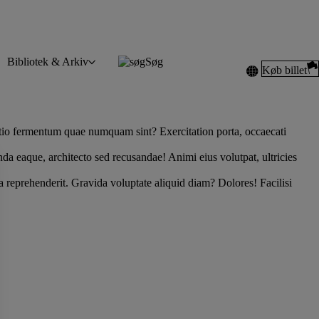
Bibliotek & Arkiv
Søg
Køb billet
optio fermentum quae numquam sint? Exercitation porta, occaecati
da eaque, architecto sed recusandae! Animi eius volutpat, ultricies
ia reprehenderit. Gravida voluptate aliquid diam? Dolores! Facilisi