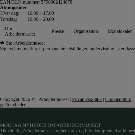
EAN/GLN nummer: 5790002424878
Åbningstider
Hver dag:
10.00 – 17.00
Torsdag:
10.00 – 20.00
Om
Presse
Organisation
Mødelokaler
Arbejdermuseet
Støt Arbejdermuseet
Støt os i renovering af permanente udstillinger, undervisning i særklass
Copyright 2026 © - Arbejdermuseet
|
Privatlivspolitik
|
Cookiepolitik
Få nyheder
MODTAG NYHEDER OM ARBEJDERMUSEET
Tilmeld dig Arbejdermuseets nyhedsbrev og bliv den første til at få bes