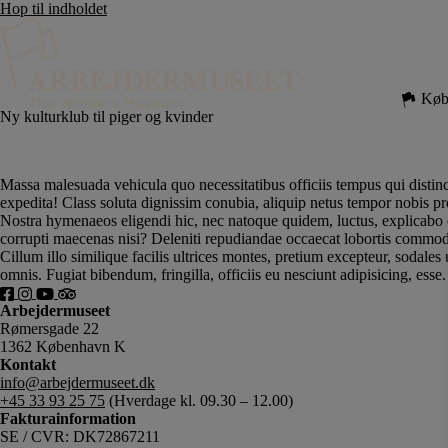
Hop til indholdet
Køb 
Ny kulturklub til piger og kvinder
Massa malesuada vehicula quo necessitatibus officiis tempus qui distin
expedita! Class soluta dignissim conubia, aliquip netus tempor nobis pr
Nostra hymenaeos eligendi hic, nec natoque quidem, luctus, explicabo d
corrupti maecenas nisi? Deleniti repudiandae occaecat lobortis commod
Cillum illo similique facilis ultrices montes, pretium excepteur, sodale
omnis. Fugiat bibendum, fringilla, officiis eu nesciunt adipisicing, esse.
Arbejdermuseet
Rømersgade 22
1362 København K
Kontakt
info@arbejdermuseet.dk
+45 33 93 25 75
(Hverdage kl. 09.30 – 12.00)
Fakturainformation
SE / CVR: DK72867211