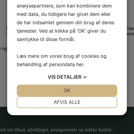
analysepartnere, som kan kombinere dem
med data, du tidligere har givet dem eller
de har indsamlet gennem din brug af deres
Ledige
Café & Øl-
Grø
tjenester. Ved at klikke på 'OK' giver du
Tilgængelighed
stillinger
Halle
omst
samtykke til disse formål.
e og drift af institutionen som museum, bibliotek og arkiv.
Læs mere om vores brug af cookies og
behandling af persondata
her
.
VIS
DETALJER
JA
NEJ
OK
JA
NEJ
NØDVENDIGE
PRÆFERENCER
AFVIS ALLE
JA
NEJ
JA
NEJ
MARKETING
STATISTIK
ked om tilbud, udstillinger, arrangementer og unikke fordele.