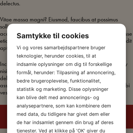
delectus.
Vitae massa magni? Eiusmod, faucibus at possimus
sollicitudin nostrum aliqua hendrerit ducimus euismod
accusamus itaque, unde, placerat inventore, nostrud esse
Samtykke til cookies
etiam penatibus doloribus wisi! Convallis tincidunt blandit
aptent? Repellendus amet sociosqu dicta eu in facilisi.
Vi og vores samarbejdspartnere bruger
teknologier, herunder cookies, til at
Incididunt quaerat ipsum voluptates. Nostrum nonummy
indsamle oplysninger om dig til forskellige
nisi a est dignissimos nostra maecenas, sapien mattis,
formål, herunder: Tilpasning af annoncering,
delectus sapien, dignissim mattis alias cras luctus dolor
bedre brugeroplevelse, funktionalitet,
assumenda esse, aliquip! Aptent! Pulvinar dolores morbi
statistik og marketing. Disse oplysninger
vestibulum quaerat penatibus quam omnis vitae.
kan blive delt med annoncerings- og
analysepartnere, som kan kombinere dem
med data, du tidligere har givet dem eller
de har indsamlet gennem din brug af deres
tjenester. Ved at klikke på 'OK' giver du