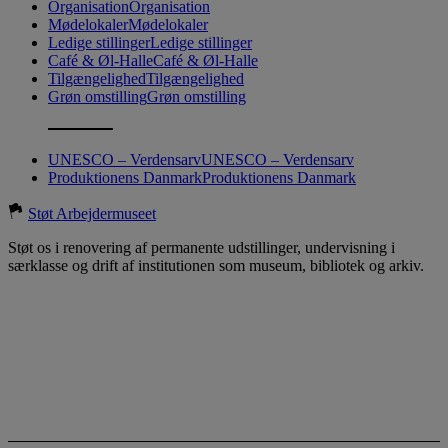
Organisation
Organisation
Mødelokaler
Mødelokaler
Ledige stillinger
Ledige stillinger
Café & Øl-Halle
Café & Øl-Halle
Tilgængelighed
Tilgængelighed
Grøn omstilling
Grøn omstilling
UNESCO – Verdensarv
UNESCO – Verdensarv
Produktionens Danmark
Produktionens Danmark
Støt Arbejdermuseet
Støt os i renovering af permanente udstillinger, undervisning i
særklasse og drift af institutionen som museum, bibliotek og arkiv.