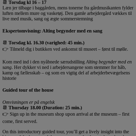
📆
Torsdag kl 16 – 17
Læn jer tilbage i baggården, mens tonerne fra gårdmusikanten fylder
luften mellem mure og vasketøj. Den gamle arbejdergård vækkes til
live med musik, sang og ægte sommerstemning
Ekspertomvisning: Alting begynder med en sang
📆
Torsdag kl. 16.30 (varighed: 45 min.)
👉 Tilmeld dig i butikken ved ankomst til museet – først til mølle.
Kom med ind i den nyåbnede særudstilling
Alting begynder med en
sang
. Her dykker vi ned i arbejdersangene som stemmer for håb,
kamp og fællesskab – og som en vigtig del af arbejderbevægelsens
historie
Guided tour of the house
Omvisningen er på engelsk
📆
Thursday 18.00 (Duration: 25 min.)
👉 Sign up in the museum shop upon arrival at the museum – first
come, first served.
On this introductory guided tour, you’ll get a lively insight into the