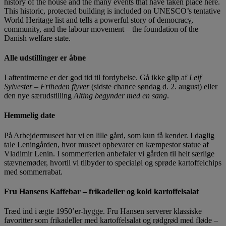
history of the house and the many events that have taken place here.
This historic, protected building is included on UNESCO’s tentative
World Heritage list and tells a powerful story of democracy,
community, and the labour movement – the foundation of the
Danish welfare state.
Alle udstillinger er åbne
I aftentimerne er der god tid til fordybelse. Gå ikke glip af
Leif
Sylvester – Friheden flyver
(sidste chance søndag d. 2. august) eller
den nye særudstilling
Alting begynder med en sang
.
Hemmelig date
På Arbejdermuseet har vi en lille gård, som kun få kender. I daglig
tale Leningården, hvor museet opbevarer en kæmpestor statue af
Vladimir Lenin. I sommerferien anbefaler vi gården til helt særlige
stævnemøder, hvortil vi tilbyder to specialøl og sprøde kartoffelchips
med sommerrabat.
Fru Hansens
Kaffebar – frikadeller og kold kartoffelsalat
Træd ind i ægte 1950’er-hygge. Fru Hansen serverer klassiske
favoritter som frikadeller med kartoffelsalat og rødgrød med fløde –