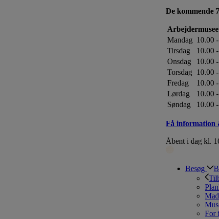
De kommende 7
Arbejdermusee
Mandag
10.00 -
Tirsdag
10.00 -
Onsdag
10.00 -
Torsdag
10.00 -
Fredag
10.00 -
Lørdag
10.00 -
Søndag
10.00 -
Få information 
Åbent i dag kl. 
Besøg
B
Til
Plan
Mad 
Mus
For 