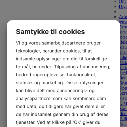
Om 
Digi
Arbe
tema
Arbe
Samtykke til cookies
fors
fors
Hele
Vi og vores samarbejdspartnere bruger
Stau
teknologier, herunder cookies, til at
Inter
solid
indsamle oplysninger om dig til forskellige
Påsk
formål, herunder: Tilpasning af annoncering,
Sikk
Fred
bedre brugeroplevelse, funktionalitet,
Demo
statistik og marketing. Disse oplysninger
Gru
Stor
kan blive delt med annoncerings- og
Bør
analysepartnere, som kan kombinere dem
Plads
1. 
med data, du tidligere har givet dem eller
Kam
Den 
de har indsamlet gennem din brug af deres
Tidl
tjenester. Ved at klikke på 'OK' giver du
Fagb