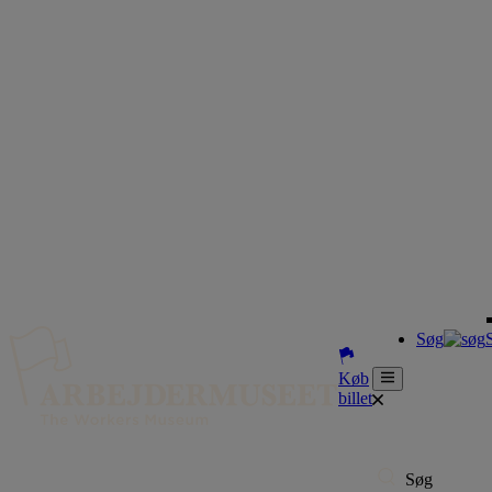
Søg
Køb
billet
Søg