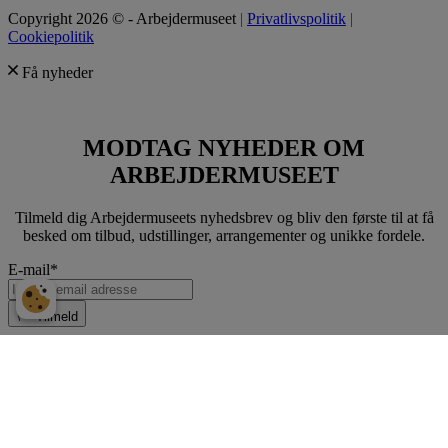
Copyright 2026 © - Arbejdermuseet
|
Privatlivspolitik
|
Cookiepolitik
Få nyheder
MODTAG NYHEDER OM
ARBEJDERMUSEET
Tilmeld dig Arbejdermuseets nyhedsbrev og bliv den første til at få
besked om tilbud, udstillinger, arrangementer og unikke fordele.
E-mail
*
Tilmeld