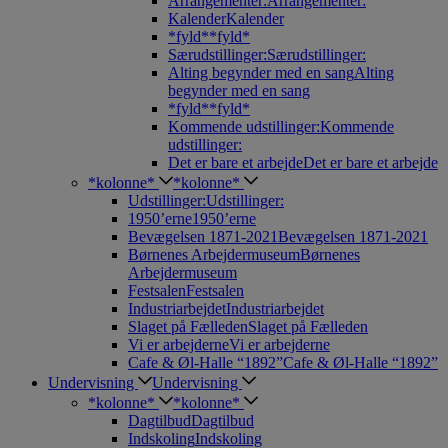
Arrangementer:
Arrangementer:
Kalender
Kalender
*fyld*
*fyld*
Særudstillinger:
Særudstillinger:
Alting begynder med en sang
Alting
begynder med en sang
*fyld*
*fyld*
Kommende udstillinger:
Kommende
udstillinger:
Det er bare et arbejde
Det er bare et arbejde
*kolonne*
*kolonne*
Udstillinger:
Udstillinger:
1950’erne
1950’erne
Bevægelsen 1871-2021
Bevægelsen 1871-2021
Børnenes Arbejdermuseum
Børnenes
Arbejdermuseum
Festsalen
Festsalen
Industriarbejdet
Industriarbejdet
Slaget på Fælleden
Slaget på Fælleden
Vi er arbejderne
Vi er arbejderne
Cafe & Øl-Halle “1892”
Cafe & Øl-Halle “1892”
Undervisning
Undervisning
*kolonne*
*kolonne*
Dagtilbud
Dagtilbud
Indskoling
Indskoling