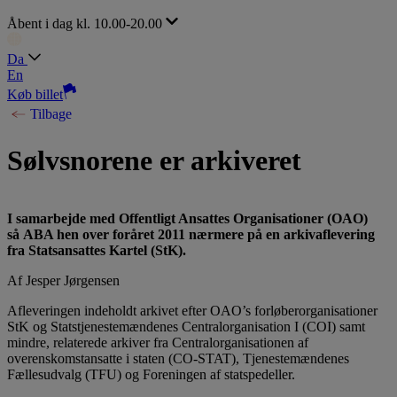
Åbent i dag kl. 10.00-20.00
Da
En
Køb billet
Tilbage
Sølvsnorene er arkiveret
I samarbejde med Offentligt Ansattes Organisationer (OAO)
så ABA hen over foråret 2011 nærmere på en arkivaflevering
fra Statsansattes Kartel (StK).
Af Jesper Jørgensen
Afleveringen indeholdt arkivet efter OAO’s forløberorganisationer
StK og Statstjenestemændenes Centralorganisation I (COI) samt
mindre, relaterede arkiver fra Centralorganisationen af
overenskomstansatte i staten (CO-STAT), Tjenestemændenes
Fællesudvalg (TFU) og Foreningen af statspedeller.