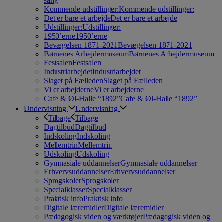
sang
Kommende udstillinger:
Kommende udstillinger:
Det er bare et arbejde
Det er bare et arbejde
Udstillinger:
Udstillinger:
1950’erne
1950’erne
Bevægelsen 1871-2021
Bevægelsen 1871-2021
Børnenes Arbejdermuseum
Børnenes Arbejdermuseum
Festsalen
Festsalen
Industriarbejdet
Industriarbejdet
Slaget på Fælleden
Slaget på Fælleden
Vi er arbejderne
Vi er arbejderne
Cafe & Øl-Halle “1892”
Cafe & Øl-Halle “1892”
Undervisning
Undervisning
Tilbage
Tilbage
Dagtilbud
Dagtilbud
Indskoling
Indskoling
Mellemtrin
Mellemtrin
Udskoling
Udskoling
Gymnasiale uddannelser
Gymnasiale uddannelser
Erhvervsuddannelser
Erhvervsuddannelser
Sprogskoler
Sprogskoler
Specialklasser
Specialklasser
Praktisk info
Praktisk info
Digitale læremidler
Digitale læremidler
Pædagogisk viden og værktøjer
Pædagogisk viden og