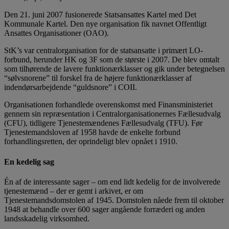
Den 21. juni 2007 fusionerede Statsansattes Kartel med Det
Kommunale Kartel. Den nye organisation fik navnet Offentligt
Ansattes Organisationer (OAO).
StK’s var centralorganisation for de statsansatte i primært LO-
forbund, herunder HK og 3F som de største i 2007. De blev omtalt
som tilhørende de lavere funktionærklasser og gik under betegnelsen
“sølvsnorene” til forskel fra de højere funktionærklasser af
indendørsarbejdende “guldsnore” i COII.
Organisationen forhandlede overenskomst med Finansministeriet
gennem sin repræsentation i Centralorganisationernes Fællesudvalg
(CFU), tidligere Tjenestemændenes Fællesudvalg (TFU). Før
Tjenestemandsloven af 1958 havde de enkelte forbund
forhandlingsretten, der oprindeligt blev opnået i 1910.
En kedelig sag
Én af de interessante sager – om end lidt kedelig for de involverede
tjenestemænd – der er gemt i arkivet, er om
Tjenestemandsdomstolen af 1945. Domstolen nåede frem til oktober
1948 at behandle over 600 sager angående forræderi og anden
landsskadelig virksomhed.