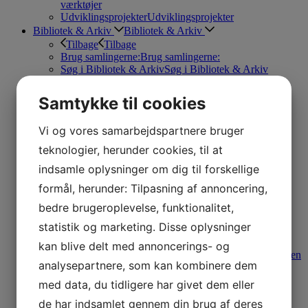
værktøjer
Udviklingsprojekter
Udviklingsprojekter
Bibliotek & Arkiv
Bibliotek & Arkiv
Tilbage
Tilbage
Brug samlingerne:
Brug samlingerne:
Søg i Bibliotek & Arkiv
Søg i Bibliotek & Arkiv
Om samlingerne
Om samlingerne
Digitale samlinger
Digitale samlinger
Samtykke til cookies
Arbejderhistoriske temaer:
Arbejderhistoriske temaer:
Vi og vores samarbejdspartnere bruger
Arbejdernes forsamlingsbygning
Arbejdernes
forsamlingsbygning
teknologier, herunder cookies, til at
Hele Danmarks Stauning
Hele Danmarks Stauning
indsamle oplysninger om dig til forskellige
International solidaritet
International solidaritet
Påskekrisen
Påskekrisen
formål, herunder: Tilpasning af annoncering,
Sikkerhedspolitik – Krig og Fred
Sikkerhedspolitik –
Krig og Fred
bedre brugeroplevelse, funktionalitet,
Demokrati og Grundlov
Demokrati og Grundlov
statistik og marketing. Disse oplysninger
Stormen på Børsen 1918
Stormen på Børsen 1918
Plads til os alle
Plads til os alle
kan blive delt med annoncerings- og
1. Maj – Kampen om Tiden
1. Maj – Kampen om Tiden
analysepartnere, som kan kombinere dem
Den Tidlige Arbejderbevægelse
Den Tidlige
Arbejderbevægelse
med data, du tidligere har givet dem eller
Fagbevægelsen – Før og Nu
Fagbevægelsen – Før og
de har indsamlet gennem din brug af deres
Nu