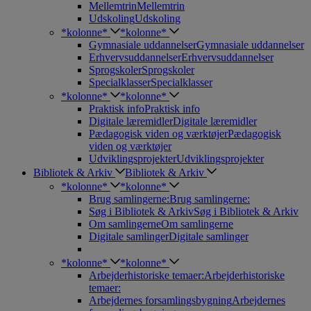
Mellemtrin
Mellemtrin
Udskoling
Udskoling
*kolonne*
*kolonne*
Gymnasiale uddannelser
Gymnasiale uddannelser
Erhvervsuddannelser
Erhvervsuddannelser
Sprogskoler
Sprogskoler
Specialklasser
Specialklasser
*kolonne*
*kolonne*
Praktisk info
Praktisk info
Digitale læremidler
Digitale læremidler
Pædagogisk viden og værktøjer
Pædagogisk
viden og værktøjer
Udviklingsprojekter
Udviklingsprojekter
Bibliotek & Arkiv
Bibliotek & Arkiv
*kolonne*
*kolonne*
Brug samlingerne:
Brug samlingerne:
Søg i Bibliotek & Arkiv
Søg i Bibliotek & Arkiv
Om samlingerne
Om samlingerne
Digitale samlinger
Digitale samlinger
*kolonne*
*kolonne*
Arbejderhistoriske temaer:
Arbejderhistoriske
temaer:
Arbejdernes forsamlingsbygning
Arbejdernes