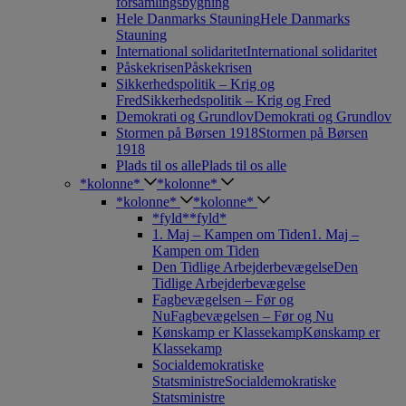
forsamlingsbygning
Hele Danmarks Stauning
Hele Danmarks
Stauning
International solidaritet
International solidaritet
Påskekrisen
Påskekrisen
Sikkerhedspolitik – Krig og
Fred
Sikkerhedspolitik – Krig og Fred
Demokrati og Grundlov
Demokrati og Grundlov
Stormen på Børsen 1918
Stormen på Børsen
1918
Plads til os alle
Plads til os alle
*kolonne*
*kolonne*
*kolonne*
*kolonne*
*fyld*
*fyld*
1. Maj – Kampen om Tiden
1. Maj –
Kampen om Tiden
Den Tidlige Arbejderbevægelse
Den
Tidlige Arbejderbevægelse
Fagbevægelsen – Før og
Nu
Fagbevægelsen – Før og Nu
Kønskamp er Klassekamp
Kønskamp er
Klassekamp
Socialdemokratiske
Statsministre
Socialdemokratiske
Statsministre