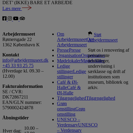
DET’ (IKKE) BARE ET ARBEJDE
Læs mere
Arbejdermuseet
Om
Støt
Rømersgade 22
Arbejdermuseet
Om
Arbejdermuseet
1362 København K
Arbejdermuseet
Presse
Presse
Støt os i renovering af
Kontakt
Organisation
Organisation
permanente
info@arbejdermuseet.dk
Mødelokaler
Mødelokaler
udstillinger,
+45 33 93 25 75
Ledige
undervisning i
(Hverdage kl. 09.30 –
stillinger
Ledige
særklasse og drift af
12.00)
stillinger
institutionen som
Café & Øl-
museum, bibliotek og
Fakturainformation
Halle
Café &
arkiv.
SE / CVR:
Øl-Halle
DK72867211
Tilgængelighed
Tilgængelighed
EAN/GLN nummer:
Grøn
5790002424878
omstilling
Grøn
omstilling
Åbningstider
UNESCO –
Verdensarv
UNESCO
10.00 –
– Verdensarv
Hver dag: