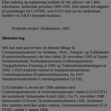
Efter ordning og registrering omfatter de fire arkiver i alt 1.464
arkivkasser, dækkende perioden 1909-1995. Den største del udgøres
af journalsager fra COI/StK, som OAO med jævne mellemrum
bestiller via ABA’s fjernarkivfunktion.
Postbude strejker i København, 1961
Historien bag
StK kan med god ret føre sin historie tilbage til
Centralorganisationen for Jernbane-, Post-, Telegraf- og Toldetaterne
(Funktionærklasserne), der blev stiftet 26. november 1909 af Dansk
Jernbaneforbund, Postfunktionærernes Fællesorganisation,
Telegrafledernes Forening af 1896 og Toldrorsbetjentforeningen af
1904. I 1920 ændredes navnet til Statstjenestemændenes
Centralorganisation (Funktionærklasserne), fra 1937
Statstjenestemændenes Centralorganisation I (COI).
COI indtrådte 4. decem ber 1986 sammen med
Centralorganisationen af overenskomstansatte i staten (CO-STAT) i
det nydannede Statsansattes Kartel (StK). Fra 15. november 1988
benævnedes COI som Tjenestemandssektionen i StK. Sektionen
blev sammen med den anden sektion, Overenskomstsektionen (CO-
STAT), opløst 1. januar 1994.