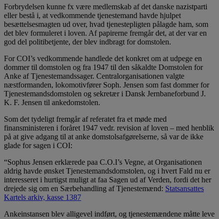
Forbrydelsen kunne fx være medlemskab af det danske nazistparti
eller bestå i, at vedkommende tjenestemand havde hjulpet
besættelsesmagten ud over, hvad tjenestepligten pålagde ham, som
det blev formuleret i loven. Af papirerne fremgår det, at der var en
god del politibetjente, der blev indbragt for domstolen.
For COI’s vedkommende handlede det konkret om at udpege en
dommer til domstolen og fra 1947 til den såkaldte Domstolen for
Anke af Tjenestemandssager. Centralorganisationen valgte
næstformanden, lokomotivfører Soph. Jensen som fast dommer for
Tjenestemandsdomstolen og sekretær i Dansk Jernbaneforbund J.
K. F. Jensen til ankedomstolen.
Som det tydeligt fremgår af referatet fra et møde med
finansministeren i foråret 1947 vedr. revision af loven – med henblik
på at give adgang til at anke domstolsafgørelserne, så var de ikke
glade for sagen i COI:
“Sophus Jensen erklærede paa C.O.I’s Vegne, at Organisationen
aldrig havde ønsket Tjenestemandsdomstolen, og i hvert Fald nu er
interesseret i hurtigst muligt at faa Sagen ud af Verden, fordi det her
drejede sig om en Særbehandling af Tjenestemænd:
Statsansattes
Kartels arkiv, kasse 1387
Ankeinstansen blev alligevel indført, og tjenestemændene måtte leve