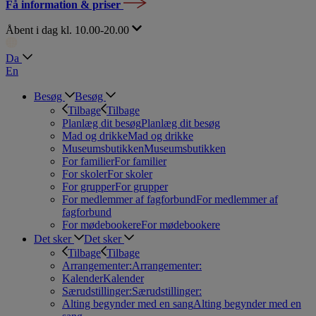
Få information & priser
Åbent i dag kl. 10.00-20.00
Da
En
Besøg
Besøg
Tilbage
Tilbage
Planlæg dit besøg
Planlæg dit besøg
Mad og drikke
Mad og drikke
Museumsbutikken
Museumsbutikken
For familier
For familier
For skoler
For skoler
For grupper
For grupper
For medlemmer af fagforbund
For medlemmer af
fagforbund
For mødebookere
For mødebookere
Det sker
Det sker
Tilbage
Tilbage
Arrangementer:
Arrangementer:
Kalender
Kalender
Særudstillinger:
Særudstillinger:
Alting begynder med en sang
Alting begynder med en