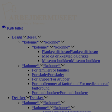
Hop
til
indholdet
Køb billet
Besøg
Besøg
*kolonne*
*kolonne*
*kolonne*
*kolonne*
Planlæg dit besøg
Planlæg dit besøg
Mad og drikke
Mad og drikke
Museumsbutikken
Museumsbutikken
*kolonne*
*kolonne*
For familier
For familier
For skoler
For skoler
For grupper
For grupper
For medlemmer af fagforbund
For medlemmer af
fagforbund
For mødebookere
For mødebookere
Det sker
Det sker
*kolonne*
*kolonne*
*kolonne*
*kolonne*