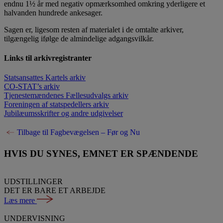
endnu 1½ år med negativ opmærksomhed omkring yderligere et
halvanden hundrede ankesager.
Sagen er, ligesom resten af materialet i de omtalte arkiver,
tilgængelig ifølge de almindelige adgangsvilkår.
Links til arkivregistranter
Statsansattes Kartels arkiv
CO-STAT’s arkiv
Tjenestemændenes Fællesudvalgs arkiv
Foreningen af statspedellers arkiv
Jubilæumsskrifter og andre udgivelser
Tilbage til Fagbevægelsen – Før og Nu
HVIS DU SYNES, EMNET ER SPÆNDENDE
UDSTILLINGER
DET ER BARE ET ARBEJDE
Læs mere
UNDERVISNING