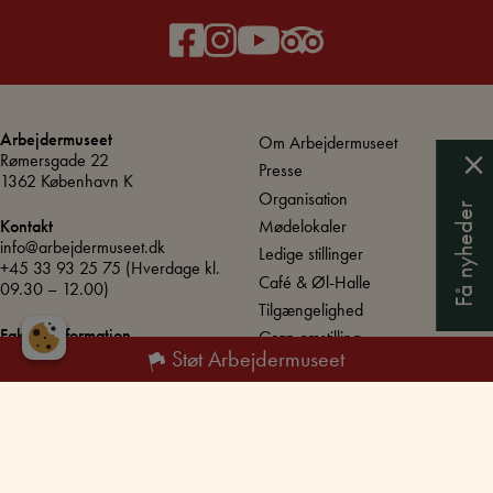
Arbejdermuseet
Om Arbejdermuseet
Rømersgade 22
Presse
1362 København K
Organisation
Få nyheder
Mødelokaler
Kontakt
info@arbejdermuseet.dk
Ledige stillinger
+45 33 93 25 75
(Hverdage kl.
Café & Øl-Halle
09.30 – 12.00)
Tilgængelighed
Fakturainformation
Grøn omstilling
SE / CVR: DK72867211
Støt Arbejdermuseet
EAN/GLN nummer:
5790002424878
UNESCO – Verdensarv
Produktionens Danmark
Åbningstider
Hver dag:
10.00 – 17.00
Torsdag:
10.00 – 20.00