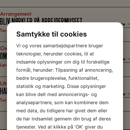
Arrangement
BLIV NØRKLER PÅ ARBEJDERMUSEET
Læs mere
torsdag 6. august
16.30
–
18.30
Samtykke til cookies
Vi og vores samarbejdspartnere bruger
Omvisning
teknologier, herunder cookies, til at
OMVISNING: ALTING BEGYNDER MED EN SANG
Læs mere
indsamle oplysninger om dig til forskellige
lørdag 15. august
13.00
–
14.00
Få pladser
formål, herunder: Tilpasning af annoncering,
bedre brugeroplevelse, funktionalitet,
Litteratur
statistik og marketing. Disse oplysninger
HALFDAN RASMUSSEN – HUMOR OG ALVOR
Læs mere
kan blive delt med annoncerings- og
torsdag 20. august
17.00
–
18.30
analysepartnere, som kan kombinere dem
med data, du tidligere har givet dem eller
de har indsamlet gennem din brug af deres
tjenester. Ved at klikke på 'OK' giver du