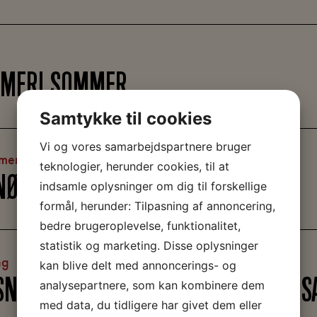
RMFRI SOMMER
Samtykke til cookies
Vi og vores samarbejdspartnere bruger
ment
teknologier, herunder cookies, til at
 NØRKLER PÅ ARBEJDERMUSEET
indsamle oplysninger om dig til forskellige
formål, herunder: Tilpasning af annoncering,
bedre brugeroplevelse, funktionalitet,
statistik og marketing. Disse oplysninger
ng
kan blive delt med annoncerings- og
SNING: ALTING BEGYNDER MED EN S
analysepartnere, som kan kombinere dem
med data, du tidligere har givet dem eller