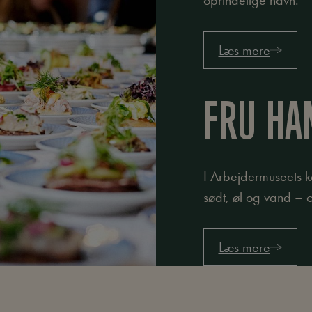
oprindelige navn.
Læs mere
FRU HA
I Arbejdermuseets k
sødt, øl og vand – o
Læs mere