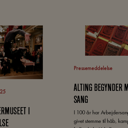
Pressemeddelelse
ALTING BEGYNDER 
025
SANG
ERMUSEET I
I 100 år har Arbejdersa
givet stemme til håb, ka
LSE