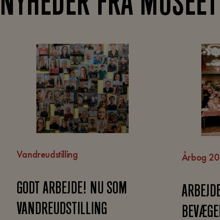
NYHEDER FRA MUSEET
Vandreudstilling
Årbog 2
GODT ARBEJDE! NU SOM
ARBEJD
VANDREUDSTILLING
BEVÆGE