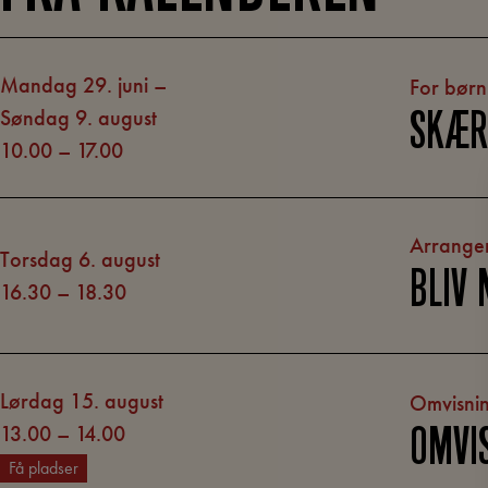
mandag 29. juni –
For børn
søndag 9. august
SKÆ
10.00
–
17.00
Arrange
torsdag 6. august
BLIV
16.30
–
18.30
lørdag 15. august
Omvisni
13.00
–
14.00
OMVI
Få pladser