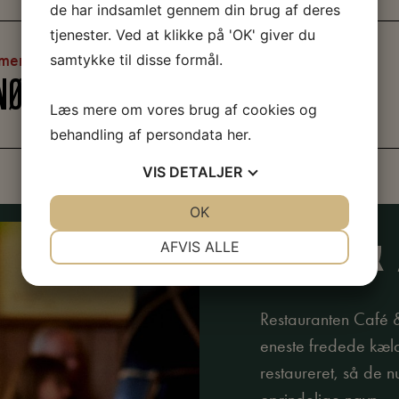
de har indsamlet gennem din brug af deres
tjenester. Ved at klikke på 'OK' giver du
ment
samtykke til disse formål.
 NØRKLER PÅ ARBEJDERMUSEET
Læs mere om vores brug af cookies og
behandling af persondata
her
.
VIS
DETALJER
JA
NEJ
OK
JA
NEJ
CAFÉ & 
NØDVENDIGE
PRÆFERENCER
AFVIS ALLE
JA
NEJ
JA
NEJ
MARKETING
STATISTIK
Restauranten Café 
eneste fredede kæld
restaureret, så de n