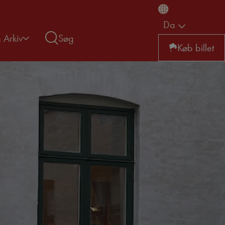
Da
& Arkiv
Søg
Køb billet